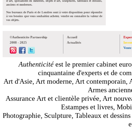
d'art, spécialistes en meubles, objets d'art, sculptures, tableaux et dessins,
anciens et modernes.
Nos bureaux de Paris et de Londres sont à votre disposition pour répondre
à vos besoins que vous souhaitiez acheter, vendre ou connaître la valeur de
vos objets.
©Authenticite Partnership
Accueil
Exper
2008 - 2025
Actualités
Inven
Vente
Authenticité
est le premier cabinet euro
cinquantaine d'experts et de comm
Art d'Asie, Art moderne, Art contemporain, A
Armes anciennes
Assurance Art et clientèle privée, Art nouve
Estampes et livres, Mobil
Photographie, Sculpture, Tableaux et dessins 
e