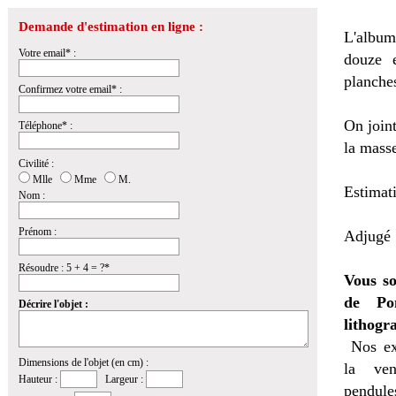
Demande d'estimation en ligne :
L'album
Votre email* :
douze 
planches
Confirmez votre email* :
On join
Téléphone* :
la masse
Civilité :
Mlle
Mme
M.
Estimat
Nom :
Prénom :
Adjugé 1
Résoudre : 5 + 4 = ?*
Vous so
de Pon
Décrire l'objet :
lithogr
Nos ex
Dimensions de l'objet (en cm) :
la
ven
Hauteur :
Largeur :
pendules