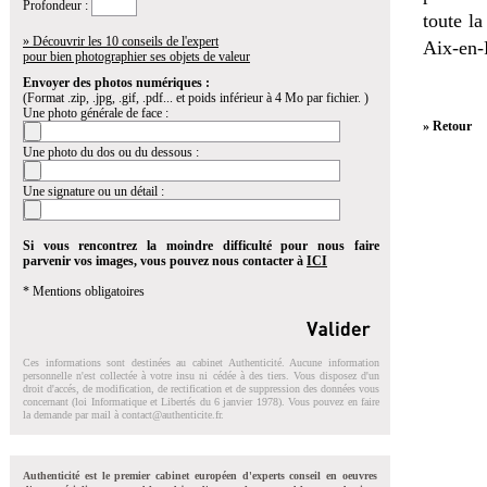
Profondeur :
toute l
» Découvrir les 10 conseils de l'expert
Aix-en-
pour bien photographier ses objets de valeur
Envoyer des photos numériques :
(Format .zip, .jpg, .gif, .pdf... et poids inférieur à 4 Mo par fichier. )
Une photo générale de face :
» Retour
Une photo du dos ou du dessous :
Une signature ou un détail :
Si vous rencontrez la moindre difficulté pour nous faire
parvenir vos images, vous pouvez nous contacter à
ICI
* Mentions obligatoires
Ces informations sont destinées au cabinet Authenticité. Aucune information
personnelle n'est collectée à votre insu ni cédée à des tiers. Vous disposez d'un
droit d'accés, de modification, de rectification et de suppression des données vous
concernant (loi Informatique et Libertés du 6 janvier 1978). Vous pouvez en faire
la demande par mail à
contact@authenticite.fr
.
Authenticité est le premier cabinet européen d'experts conseil en oeuvres