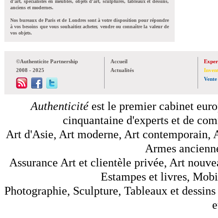
d'art, spécialistes en meubles, objets d'art, sculptures, tableaux et dessins,
anciens et modernes.
Nos bureaux de Paris et de Londres sont à votre disposition pour répondre
à vos besoins que vous souhaitiez acheter, vendre ou connaître la valeur de
vos objets.
©Authenticite Partnership
Accueil
Exper
2008 - 2025
Actualités
Inven
Vente
Authenticité
est le premier cabinet euro
cinquantaine d'experts et de comm
Art d'Asie, Art moderne, Art contemporain, A
Armes anciennes
Assurance Art et clientèle privée, Art nouve
Estampes et livres, Mobil
Photographie, Sculpture, Tableaux et dessins 
e