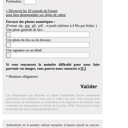
Profondeur :
» Découvrir les 10 conseils de l'expert
pour bien photographier ses objets de valeur
Envoyer des photos numériques :
(Format .zip, .jpg, .gif, .pdf... et poids inférieur à 4 Mo par fichier. )
Une photo générale de face :
Une photo du dos ou du dessous :
Une signature ou un détail :
Si vous rencontrez la moindre difficulté pour nous faire
parvenir vos images, vous pouvez nous contacter à
ICI
* Mentions obligatoires
Ces informations sont destinées au cabinet Authenticité. Aucune information
personnelle n'est collectée à votre insu ni cédée à des tiers. Vous disposez d'un
droit d'accés, de modification, de rectification et de suppression des données vous
concernant (loi Informatique et Libertés du 6 janvier 1978). Vous pouvez en faire
la demande par mail à
contact@authenticite.fr
.
Authenticité est le premier cabinet européen d'experts conseil en oeuvres