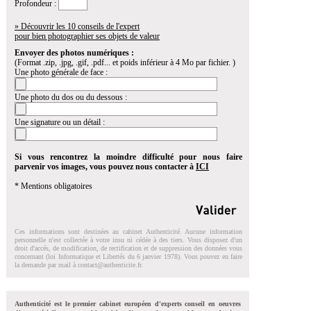
Profondeur :
» Découvrir les 10 conseils de l'expert
pour bien photographier ses objets de valeur
Envoyer des photos numériques :
(Format .zip, .jpg, .gif, .pdf... et poids inférieur à 4 Mo par fichier. )
Une photo générale de face :
Une photo du dos ou du dessous :
Une signature ou un détail :
Si vous rencontrez la moindre difficulté pour nous faire
parvenir vos images, vous pouvez nous contacter à
ICI
* Mentions obligatoires
Ces informations sont destinées au cabinet Authenticité. Aucune information
personnelle n'est collectée à votre insu ni cédée à des tiers. Vous disposez d'un
droit d'accés, de modification, de rectification et de suppression des données vous
concernant (loi Informatique et Libertés du 6 janvier 1978). Vous pouvez en faire
la demande par mail à
contact@authenticite.fr
.
Authenticité est le premier cabinet européen d'experts conseil en oeuvres