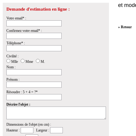
et mod
Demande d'estimation en ligne :
Votre email* :
» Retour
Confirmez votre email* :
Téléphone* :
Civilité :
Mlle
Mme
M.
Nom :
Prénom :
Résoudre : 5 + 4 = ?*
Décrire l'objet :
Dimensions de l'objet (en cm) :
Hauteur :
Largeur :