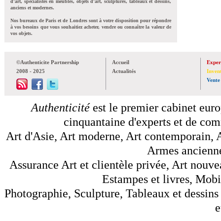
d'art, spécialistes en meubles, objets d'art, sculptures, tableaux et dessins,
anciens et modernes.
Nos bureaux de Paris et de Londres sont à votre disposition pour répondre
à vos besoins que vous souhaitiez acheter, vendre ou connaître la valeur de
vos objets.
©Authenticite Partnership
Accueil
Exper
2008 - 2025
Actualités
Inven
Vente
Authenticité
est le premier cabinet euro
cinquantaine d'experts et de comm
Art d'Asie, Art moderne, Art contemporain, A
Armes anciennes
Assurance Art et clientèle privée, Art nouve
Estampes et livres, Mobil
Photographie, Sculpture, Tableaux et dessins 
e