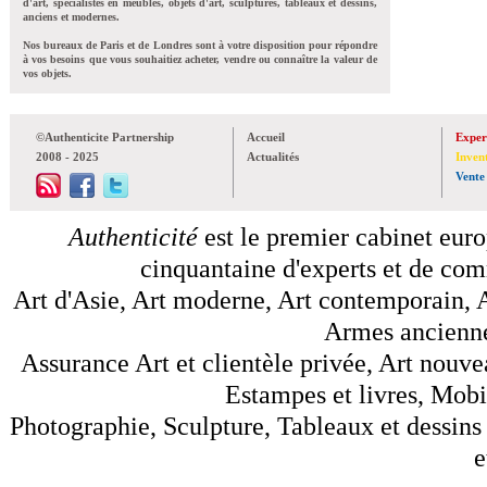
d'art, spécialistes en meubles, objets d'art, sculptures, tableaux et dessins,
anciens et modernes.
Nos bureaux de Paris et de Londres sont à votre disposition pour répondre
à vos besoins que vous souhaitiez acheter, vendre ou connaître la valeur de
vos objets.
©Authenticite Partnership
Accueil
Exper
2008 - 2025
Actualités
Inven
Vente
Authenticité
est le premier cabinet euro
cinquantaine d'experts et de comm
Art d'Asie, Art moderne, Art contemporain, A
Armes anciennes
Assurance Art et clientèle privée, Art nouve
Estampes et livres, Mobil
Photographie, Sculpture, Tableaux et dessins 
e