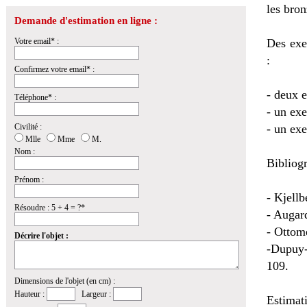
les bron
Demande d'estimation en ligne :
Votre email* :
Des exe
:
Confirmez votre email* :
- deux e
Téléphone* :
- un ex
Civilité :
- un ex
Mlle
Mme
M.
Nom :
Bibliog
Prénom :
- Kjellb
Résoudre : 5 + 4 = ?*
- Augar
- Ottome
Décrire l'objet :
-Dupuy-
109.
Dimensions de l'objet (en cm) :
Hauteur :
Largeur :
Estimat