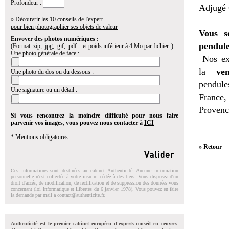
Profondeur :
Adjugé 
» Découvrir les 10 conseils de l'expert
pour bien photographier ses objets de valeur
Vous s
Envoyer des photos numériques :
pendule
(Format .zip, .jpg, .gif, .pdf... et poids inférieur à 4 Mo par fichier. )
Une photo générale de face :
Nos ex
la
ven
Une photo du dos ou du dessous :
pendules
Une signature ou un détail :
France,
Provenc
Si vous rencontrez la moindre difficulté pour nous faire
parvenir vos images, vous pouvez nous contacter à
ICI
* Mentions obligatoires
» Retour
Ces informations sont destinées au cabinet Authenticité. Aucune information
personnelle n'est collectée à votre insu ni cédée à des tiers. Vous disposez d'un
droit d'accés, de modification, de rectification et de suppression des données vous
concernant (loi Informatique et Libertés du 6 janvier 1978). Vous pouvez en faire
la demande par mail à
contact@authenticite.fr
.
Authenticité est le premier cabinet européen d'experts conseil en oeuvres