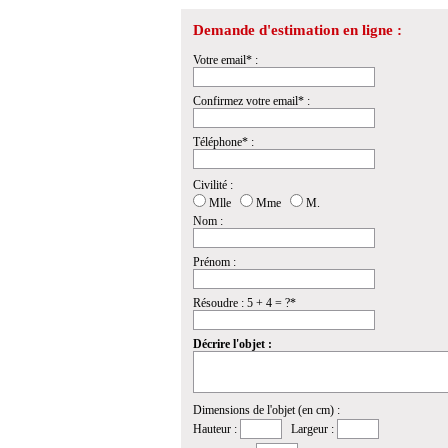
Demande d'estimation en ligne :
Votre email* :
Confirmez votre email* :
Téléphone* :
Civilité :
Mlle
Mme
M.
Nom :
Prénom :
Résoudre : 5 + 4 = ?*
Décrire l'objet :
Dimensions de l'objet (en cm) :
Hauteur :
Largeur :