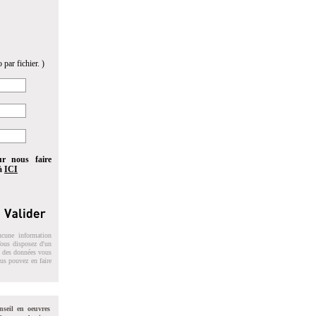
 par fichier. )
ur nous faire
 à
ICI
ucune information
 Vous disposez d'un
on des données vous
ous pouvez en faire
nseil en oeuvres