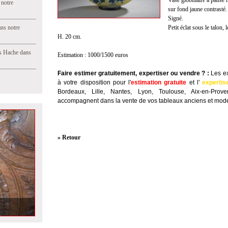
Vase globulaire à panse 
 notre
sur fond jaune contrasté.
Signé.
ns notre
Petit éclat sous le talon, 
H. 20 cm.
s Hache dans
Estimation : 1000/1500 euros
Faire estimer gratuitement, expertiser ou vendre ?
:
Les ex
à votre disposition pour l'
estimation gratuite
et l'
expertis
Bordeaux, Lille, Nantes, Lyon, Toulouse, Aix-en-Prov
accompagnent dans la vente de vos tableaux anciens et mode
» Retour