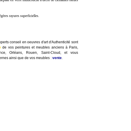
méplate en verre multicouche à décor de clématites bleues
légères rayures superficielles.
perts conseil en oeuvres d'art d'Authenticité sont
e
de vos peintures et meubles anciens à Paris,
ence, Orléans, Rouen, Saint-Cloud, et vous
rnes ainsi que de vos meubles :
vente
.