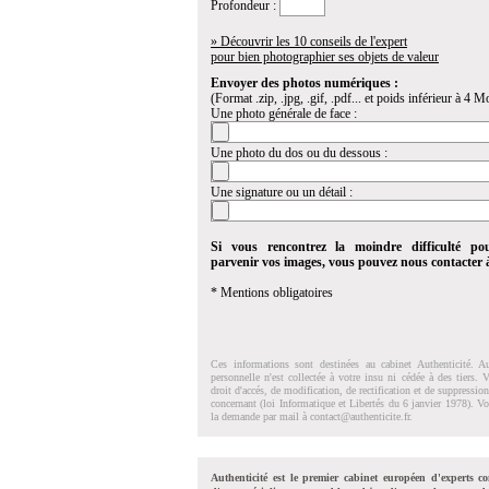
Profondeur :
» Découvrir les 10 conseils de l'expert
pour bien photographier ses objets de valeur
Envoyer des photos numériques :
(Format .zip, .jpg, .gif, .pdf... et poids inférieur à 4 Mo
Une photo générale de face :
Une photo du dos ou du dessous :
Une signature ou un détail :
Si vous rencontrez la moindre difficulté po
parvenir vos images, vous pouvez nous contacter
* Mentions obligatoires
Ces informations sont destinées au cabinet Authenticité. A
personnelle n'est collectée à votre insu ni cédée à des tiers.
droit d'accés, de modification, de rectification et de suppressi
concernant (loi Informatique et Libertés du 6 janvier 1978). V
la demande par mail à
contact@authenticite.fr
.
Authenticité est le premier cabinet européen d'experts co