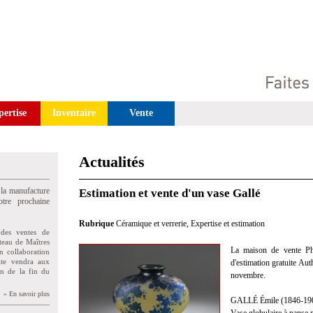
pertise
Inventaire
Vente
Actualités
 la manufacture
Estimation et vente d'un vase Gallé
tre prochaine
Rubrique
Céramique et verrerie
,
Expertise et estimation
des ventes de
teau de Maîtres
La maison de vente Phil
n collaboration
uite vendra aux
d'estimation gratuite Au
on de la fin du
novembre.
» En savoir plus
GALLÉ Émile (1846-19