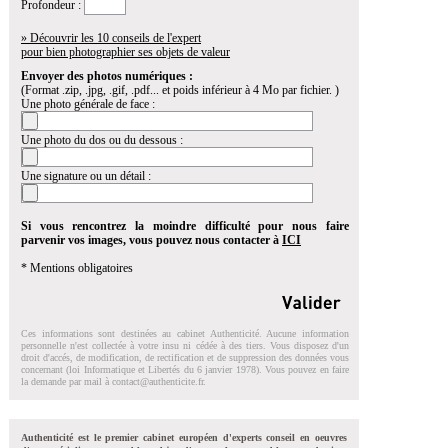
Profondeur :
» Découvrir les 10 conseils de l'expert
pour bien photographier ses objets de valeur
Envoyer des photos numériques :
(Format .zip, .jpg, .gif, .pdf... et poids inférieur à 4 Mo par fichier. )
Une photo générale de face :
Une photo du dos ou du dessous :
Une signature ou un détail :
Si vous rencontrez la moindre difficulté pour nous faire
parvenir vos images, vous pouvez nous contacter à
ICI
* Mentions obligatoires
Ces informations sont destinées au cabinet Authenticité. Aucune information
personnelle n'est collectée à votre insu ni cédée à des tiers. Vous disposez d'un
droit d'accés, de modification, de rectification et de suppression des données vous
concernant (loi Informatique et Libertés du 6 janvier 1978). Vous pouvez en faire
la demande par mail à
contact@authenticite.fr
.
Authenticité est le premier cabinet européen d'experts conseil en oeuvres