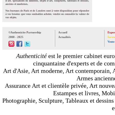
d'art, spécialistes en meubles, objets d'art, sculptures, tableaux et dessins,
anciens et modernes.
Nos bureaux de Paris et de Londres sont à votre disposition pour répondre
à vos besoins que vous souhaitiez acheter, vendre ou connaître la valeur de
vos objets.
©Authenticite Partnership
Accueil
Exper
2008 - 2025
Actualités
Inven
Vente
Authenticité
est le premier cabinet euro
cinquantaine d'experts et de comm
Art d'Asie, Art moderne, Art contemporain, A
Armes anciennes
Assurance Art et clientèle privée, Art nouve
Estampes et livres, Mobil
Photographie, Sculpture, Tableaux et dessins 
e