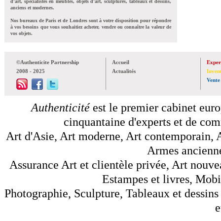
d'art, spécialistes en meubles, objets d'art, sculptures, tableaux et dessins,
anciens et modernes.
Nos bureaux de Paris et de Londres sont à votre disposition pour répondre
à vos besoins que vous souhaitiez acheter, vendre ou connaître la valeur de
vos objets.
©Authenticite Partnership
Accueil
Exper
2008 - 2025
Actualités
Inven
Vente
Authenticité
est le premier cabinet euro
cinquantaine d'experts et de comm
Art d'Asie, Art moderne, Art contemporain, A
Armes anciennes
Assurance Art et clientèle privée, Art nouve
Estampes et livres, Mobil
Photographie, Sculpture, Tableaux et dessins 
e