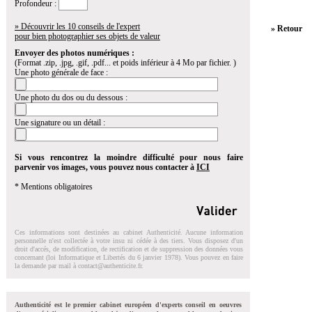
Profondeur :
» Découvrir les 10 conseils de l'expert
» Retour
pour bien photographier ses objets de valeur
Envoyer des photos numériques :
(Format .zip, .jpg, .gif, .pdf... et poids inférieur à 4 Mo par fichier. )
Une photo générale de face :
Une photo du dos ou du dessous :
Une signature ou un détail :
Si vous rencontrez la moindre difficulté pour nous faire
parvenir vos images, vous pouvez nous contacter à
ICI
* Mentions obligatoires
Ces informations sont destinées au cabinet Authenticité. Aucune information
personnelle n'est collectée à votre insu ni cédée à des tiers. Vous disposez d'un
droit d'accés, de modification, de rectification et de suppression des données vous
concernant (loi Informatique et Libertés du 6 janvier 1978). Vous pouvez en faire
la demande par mail à
contact@authenticite.fr
.
Authenticité est le premier cabinet européen d'experts conseil en oeuvres