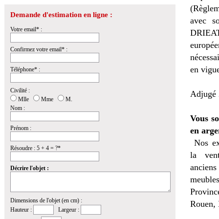
(Règlem
Demande d'estimation en ligne :
avec s
Votre email* :
DRIEAT 
europée
Confirmez votre email* :
nécessai
en vigue
Téléphone* :
Civilité :
Adjugé 2
Mlle
Mme
M.
Nom :
Vous so
Prénom :
en arge
Nos ex
Résoudre : 5 + 4 = ?*
la
ven
anciens
Décrire l'objet :
meubles 
Provinc
Dimensions de l'objet (en cm) :
Rouen, 
Hauteur :
Largeur :