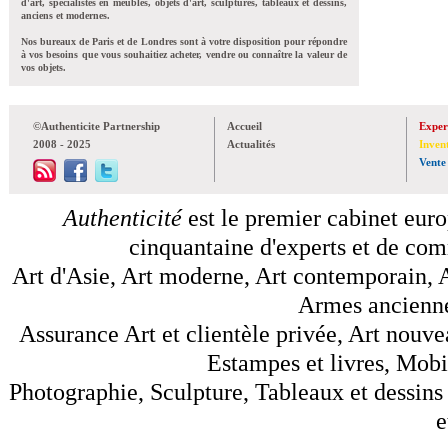
d'art, spécialistes en meubles, objets d'art, sculptures, tableaux et dessins,
anciens et modernes.
Nos bureaux de Paris et de Londres sont à votre disposition pour répondre
à vos besoins que vous souhaitiez acheter, vendre ou connaître la valeur de
vos objets.
©Authenticite Partnership
Accueil
Exper
2008 - 2025
Actualités
Inven
Vente
Authenticité
est le premier cabinet euro
cinquantaine d'experts et de comm
Art d'Asie, Art moderne, Art contemporain, A
Armes anciennes
Assurance Art et clientèle privée, Art nouve
Estampes et livres, Mobil
Photographie, Sculpture, Tableaux et dessins 
e