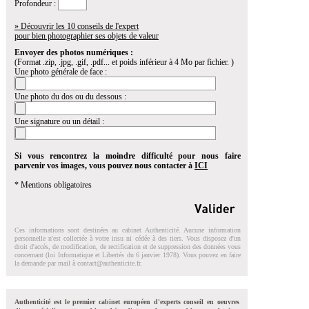
Profondeur :
» Découvrir les 10 conseils de l'expert
pour bien photographier ses objets de valeur
Envoyer des photos numériques :
(Format .zip, .jpg, .gif, .pdf... et poids inférieur à 4 Mo par fichier. )
Une photo générale de face :
Une photo du dos ou du dessous :
Une signature ou un détail :
Si vous rencontrez la moindre difficulté pour nous faire
parvenir vos images, vous pouvez nous contacter à
ICI
* Mentions obligatoires
Ces informations sont destinées au cabinet Authenticité. Aucune information
personnelle n'est collectée à votre insu ni cédée à des tiers. Vous disposez d'un
droit d'accés, de modification, de rectification et de suppression des données vous
concernant (loi Informatique et Libertés du 6 janvier 1978). Vous pouvez en faire
la demande par mail à
contact@authenticite.fr
.
Authenticité est le premier cabinet européen d'experts conseil en oeuvres