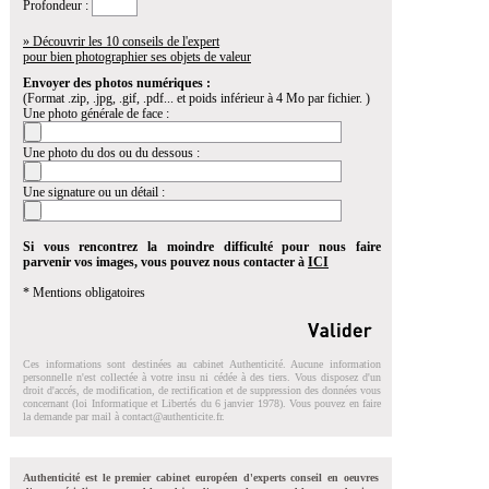
Profondeur :
» Découvrir les 10 conseils de l'expert
pour bien photographier ses objets de valeur
Envoyer des photos numériques :
(Format .zip, .jpg, .gif, .pdf... et poids inférieur à 4 Mo par fichier. )
Une photo générale de face :
Une photo du dos ou du dessous :
Une signature ou un détail :
Si vous rencontrez la moindre difficulté pour nous faire
parvenir vos images, vous pouvez nous contacter à
ICI
* Mentions obligatoires
Ces informations sont destinées au cabinet Authenticité. Aucune information
personnelle n'est collectée à votre insu ni cédée à des tiers. Vous disposez d'un
droit d'accés, de modification, de rectification et de suppression des données vous
concernant (loi Informatique et Libertés du 6 janvier 1978). Vous pouvez en faire
la demande par mail à
contact@authenticite.fr
.
Authenticité est le premier cabinet européen d'experts conseil en oeuvres