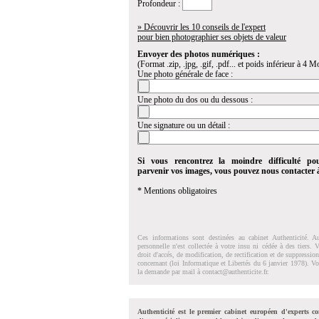
Profondeur :
» Découvrir les 10 conseils de l'expert
pour bien photographier ses objets de valeur
Envoyer des photos numériques :
(Format .zip, .jpg, .gif, .pdf... et poids inférieur à 4 Mo
Une photo générale de face :
Une photo du dos ou du dessous :
Une signature ou un détail :
Si vous rencontrez la moindre difficulté po
parvenir vos images, vous pouvez nous contacter
* Mentions obligatoires
Ces informations sont destinées au cabinet Authenticité. A
personnelle n'est collectée à votre insu ni cédée à des tiers.
droit d'accés, de modification, de rectification et de suppressi
concernant (loi Informatique et Libertés du 6 janvier 1978). V
la demande par mail à
contact@authenticite.fr
.
Authenticité est le premier cabinet européen d'experts co