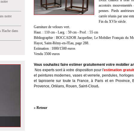
Deux chaises à bras fo
 notre
accotoirs mouvementés e
pennes. Pieds antérieur
ns notre
carrée réunis par une entr
Fin du XVIe siècle.
Garniture de velours vert.
s Hache dans
Haut. : 110 cm - Larg. : 59 cm - Prof. : 55 cm
Bibliographie : BOCCADOR Jacqueline, Le Mobilier Français du Moye
Hayot, Saint-Rémy-en-l'Eau, page 288.
Estimation : 1000/1500 euros
Vendu 3500 euros
Vous souhaitez faire estimer gratuitement votre mobilier a
Nos experts sont à votre disposition pour l'
estimation gratui
et peintures modernes, vases et verrerie, pendules, horloges
et tapisserie sur toute la France, à Paris et en Province, 
Provence, Orléans, Rouen, Saint-Cloud
.
» Retour