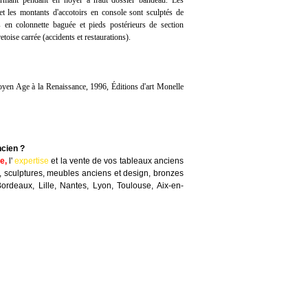
rmant pendant en noyer à haut dossier bandeau. Les
t les montants d'accotoirs en console sont sculptés de
s en colonnette baguée et pieds postérieurs de section
etoise carrée (accidents et restaurations).
n Age à la Renaissance, 1996, Éditions d'art Monelle
ncien ?
te
,
l'
expertise
et la
vente
de vos tableaux anciens
, sculptures, meubles anciens et design, bronzes
Bordeaux, Lille, Nantes, Lyon, Toulouse, Aix-en-