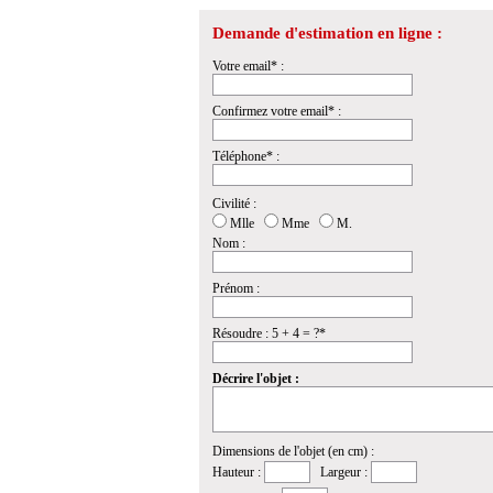
Demande d'estimation en ligne :
Votre email* :
Confirmez votre email* :
Téléphone* :
Civilité :
Mlle
Mme
M.
Nom :
Prénom :
Résoudre : 5 + 4 = ?*
Décrire l'objet :
Dimensions de l'objet (en cm) :
Hauteur :
Largeur :