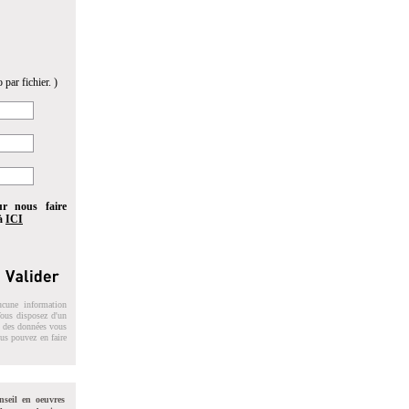
 par fichier. )
ur nous faire
 à
ICI
ucune information
 Vous disposez d'un
on des données vous
ous pouvez en faire
nseil en oeuvres