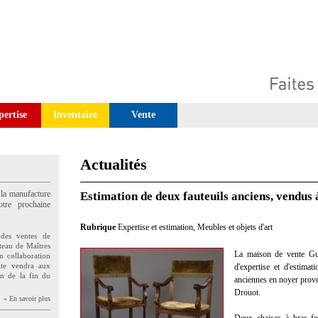
pertise
Inventaire
Vente
Actualités
 la manufacture
Estimation de deux fauteuils anciens, vendus
tre prochaine
Rubrique
Expertise et estimation
,
Meubles et objets d'art
des ventes de
teau de Maîtres
La maison de vente Gui
n collaboration
uite vendra aux
d'expertise et d'estima
on de la fin du
anciennes en noyer prove
Drouot.
» En savoir plus