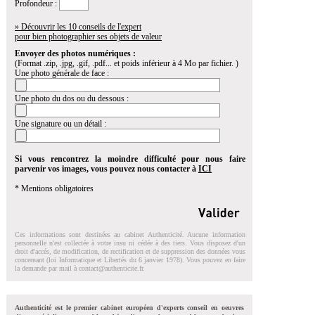
Profondeur :
» Découvrir les 10 conseils de l'expert
pour bien photographier ses objets de valeur
Envoyer des photos numériques :
(Format .zip, .jpg, .gif, .pdf... et poids inférieur à 4 Mo par fichier. )
Une photo générale de face :
Une photo du dos ou du dessous :
Une signature ou un détail :
Si vous rencontrez la moindre difficulté pour nous faire
parvenir vos images, vous pouvez nous contacter à
ICI
* Mentions obligatoires
Ces informations sont destinées au cabinet Authenticité. Aucune information
personnelle n'est collectée à votre insu ni cédée à des tiers. Vous disposez d'un
droit d'accés, de modification, de rectification et de suppression des données vous
concernant (loi Informatique et Libertés du 6 janvier 1978). Vous pouvez en faire
la demande par mail à
contact@authenticite.fr
.
Authenticité est le premier cabinet européen d'experts conseil en oeuvres