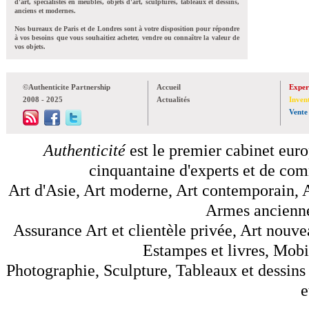
d'art, spécialistes en meubles, objets d'art, sculptures, tableaux et dessins,
anciens et modernes.
Nos bureaux de Paris et de Londres sont à votre disposition pour répondre
à vos besoins que vous souhaitiez acheter, vendre ou connaître la valeur de
vos objets.
©Authenticite Partnership
Accueil
Exper
2008 - 2025
Actualités
Inven
Vente
Authenticité
est le premier cabinet euro
cinquantaine d'experts et de comm
Art d'Asie, Art moderne, Art contemporain, A
Armes anciennes
Assurance Art et clientèle privée, Art nouve
Estampes et livres, Mobil
Photographie, Sculpture, Tableaux et dessins 
e