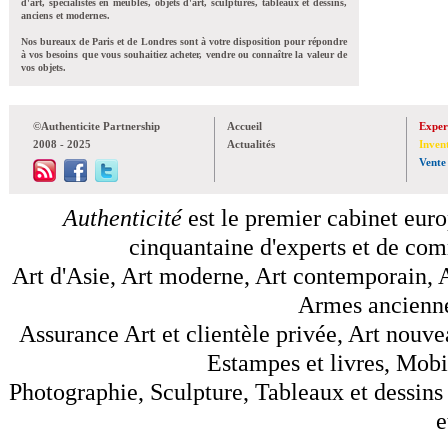
d'art, spécialistes en meubles, objets d'art, sculptures, tableaux et dessins,
anciens et modernes.
Nos bureaux de Paris et de Londres sont à votre disposition pour répondre
à vos besoins que vous souhaitiez acheter, vendre ou connaître la valeur de
vos objets.
©Authenticite Partnership
Accueil
Exper
2008 - 2025
Actualités
Inven
Vente
Authenticité
est le premier cabinet euro
cinquantaine d'experts et de comm
Art d'Asie, Art moderne, Art contemporain, A
Armes anciennes
Assurance Art et clientèle privée, Art nouve
Estampes et livres, Mobil
Photographie, Sculpture, Tableaux et dessins 
e