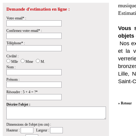
musique
Demande d'estimation en ligne :
Estimat
Votre email* :
Vous s
Confirmez votre email* :
objets 
Nos ex
Téléphone* :
et la
v
Civilité :
verrer
Mlle
Mme
M.
bronzes
Nom :
Lille,
Prénom :
Saint-
Résoudre : 5 + 4 = ?*
» Retour
Décrire l'objet :
Dimensions de l'objet (en cm) :
Hauteur :
Largeur :