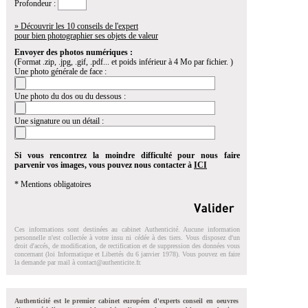
Profondeur :
» Découvrir les 10 conseils de l'expert
pour bien photographier ses objets de valeur
Envoyer des photos numériques :
(Format .zip, .jpg, .gif, .pdf... et poids inférieur à 4 Mo par fichier. )
Une photo générale de face :
Une photo du dos ou du dessous :
Une signature ou un détail :
Si vous rencontrez la moindre difficulté pour nous faire
parvenir vos images, vous pouvez nous contacter à
ICI
* Mentions obligatoires
Ces informations sont destinées au cabinet Authenticité. Aucune information
personnelle n'est collectée à votre insu ni cédée à des tiers. Vous disposez d'un
droit d'accés, de modification, de rectification et de suppression des données vous
concernant (loi Informatique et Libertés du 6 janvier 1978). Vous pouvez en faire
la demande par mail à
contact@authenticite.fr
.
Authenticité est le premier cabinet européen d'experts conseil en oeuvres