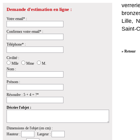
verrer
Demande d'estimation en ligne :
bronzes
Votre email* :
Lille,
Saint-
Confirmez votre email* :
Téléphone* :
» Retour
Civilité :
Mlle
Mme
M.
Nom :
Prénom :
Résoudre : 5 + 4 = ?*
Décrire l'objet :
Dimensions de l'objet (en cm) :
Hauteur :
Largeur :