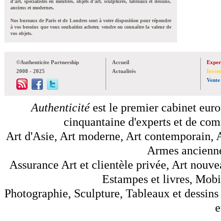
d'art, spécialistes en meubles, objets d'art, sculptures, tableaux et dessins,
anciens et modernes.
Nos bureaux de Paris et de Londres sont à votre disposition pour répondre
à vos besoins que vous souhaitiez acheter, vendre ou connaître la valeur de
vos objets.
©Authenticite Partnership
Accueil
Exper
2008 - 2025
Actualités
Inven
Vente
Authenticité
est le premier cabinet euro
cinquantaine d'experts et de comm
Art d'Asie, Art moderne, Art contemporain, A
Armes anciennes
Assurance Art et clientèle privée, Art nouve
Estampes et livres, Mobil
Photographie, Sculpture, Tableaux et dessins 
e