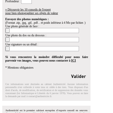
Profondeur :
» Découvrir les 10 conseils de l'expert
pour bien photographier ses objets de valeur
Envoyer des photos numériques :
(Format .zip, .jpg, .gif, .pdf... et poids inférieur à 4 Mo par fichier. )
Une photo générale de face :
Une photo du dos ou du dessous :
Une signature ou un détail :
Si vous rencontrez la moindre difficulté pour nous faire
parvenir vos images, vous pouvez nous contacter à
ICI
* Mentions obligatoires
Ces informations sont destinées au cabinet Authenticité. Aucune information
personnelle n'est collectée à votre insu ni cédée à des tiers. Vous disposez d'un
droit d'accés, de modification, de rectification et de suppression des données vous
concernant (loi Informatique et Libertés du 6 janvier 1978). Vous pouvez en faire
la demande par mail à
contact@authenticite.fr
.
Authenticité est le premier cabinet européen d'experts conseil en oeuvres