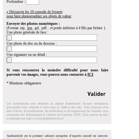
Profondeur :
» Découvrir les 10 conseils de l'expert
pour bien photographier ses objets de valeur
Envoyer des photos numériques :
(Format .zip, .jpg, .gif, .pdf... et poids inférieur à 4 Mo par fichier. )
Une photo générale de face :
Une photo du dos ou du dessous :
Une signature ou un détail :
Si vous rencontrez la moindre difficulté pour nous faire
parvenir vos images, vous pouvez nous contacter à
ICI
* Mentions obligatoires
Ces informations sont destinées au cabinet Authenticité. Aucune information
personnelle n'est collectée à votre insu ni cédée à des tiers. Vous disposez d'un
droit d'accés, de modification, de rectification et de suppression des données vous
concernant (loi Informatique et Libertés du 6 janvier 1978). Vous pouvez en faire
la demande par mail à
contact@authenticite.fr
.
Authenticité est le premier cabinet européen d'experts conseil en oeuvres