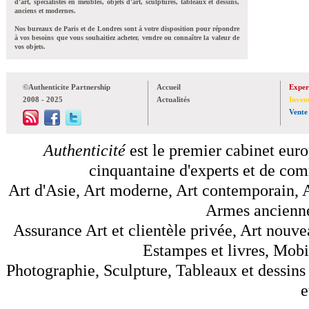
d'art, spécialistes en meubles, objets d'art, sculptures, tableaux et dessins,
anciens et modernes.
Nos bureaux de Paris et de Londres sont à votre disposition pour répondre
à vos besoins que vous souhaitiez acheter, vendre ou connaître la valeur de
vos objets.
©Authenticite Partnership
Accueil
Exper
2008 - 2025
Actualités
Inven
Vente
Authenticité
est le premier cabinet euro
cinquantaine d'experts et de comm
Art d'Asie, Art moderne, Art contemporain, A
Armes anciennes
Assurance Art et clientèle privée, Art nouve
Estampes et livres, Mobil
Photographie, Sculpture, Tableaux et dessins 
e