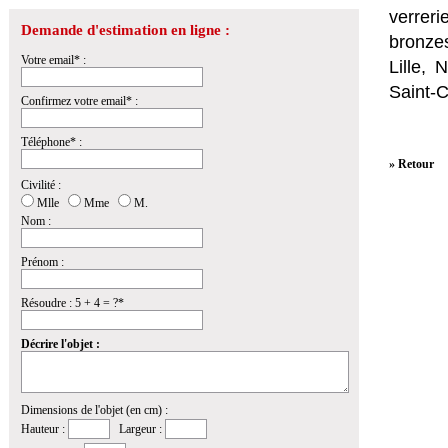
verrer
Demande d'estimation en ligne :
bronzes
Votre email* :
Lille,
Saint-
Confirmez votre email* :
Téléphone* :
» Retour
Civilité :
Mlle
Mme
M.
Nom :
Prénom :
Résoudre : 5 + 4 = ?*
Décrire l'objet :
Dimensions de l'objet (en cm) :
Hauteur :
Largeur :