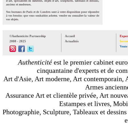
d'art, spécialistes en meubles, objets d'art, sculptures, tableaux et dessins,
anciens et modernes.
Nos bureaux de Paris et de Londres sont à votre disposition pour répondre
à vos besoins que vous souhaitiez acheter, vendre ou connaître la valeur de
vos objets.
©Authenticite Partnership
Accueil
Exper
2008 - 2025
Actualités
Inven
Vente
Authenticité
est le premier cabinet euro
cinquantaine d'experts et de comm
Art d'Asie, Art moderne, Art contemporain, A
Armes anciennes
Assurance Art et clientèle privée, Art nouve
Estampes et livres, Mobil
Photographie, Sculpture, Tableaux et dessins 
e