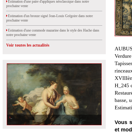
Estimation d'une paire d'appliques néoclassique dans notre
prochaine vente
Estimation d'un bronze signé Jean-Louis Grégoire dans notre
prochaine vente
Estimation d'une commode mazarine dans le style des Hache dans
notre prochaine vente
Voir toutes les actualités
AUBU
Verdure
Tapisse
rinceaux
XVIIIèm
H_245 
Restaur
basse, u
Estimat
Vous s
et mod