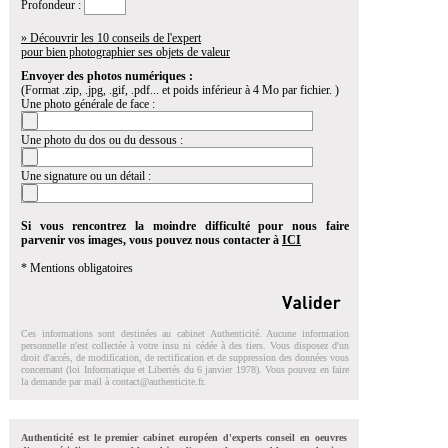
Profondeur :
» Découvrir les 10 conseils de l'expert
pour bien photographier ses objets de valeur
Envoyer des photos numériques :
(Format .zip, .jpg, .gif, .pdf... et poids inférieur à 4 Mo par fichier. )
Une photo générale de face :
Une photo du dos ou du dessous :
Une signature ou un détail :
Si vous rencontrez la moindre difficulté pour nous faire
parvenir vos images, vous pouvez nous contacter à
ICI
* Mentions obligatoires
Ces informations sont destinées au cabinet Authenticité. Aucune information
personnelle n'est collectée à votre insu ni cédée à des tiers. Vous disposez d'un
droit d'accés, de modification, de rectification et de suppression des données vous
concernant (loi Informatique et Libertés du 6 janvier 1978). Vous pouvez en faire
la demande par mail à
contact@authenticite.fr
.
Authenticité est le premier cabinet européen d'experts conseil en oeuvres