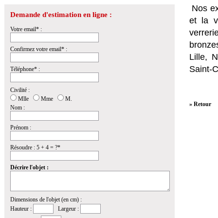
Nos ex
Demande d'estimation en ligne :
et la
v
Votre email* :
verrer
bronzes
Confirmez votre email* :
Lille,
Saint-
Téléphone* :
Civilité :
Mlle
Mme
M.
» Retour
Nom :
Prénom :
Résoudre : 5 + 4 = ?*
Décrire l'objet :
Dimensions de l'objet (en cm) :
Hauteur :
Largeur :