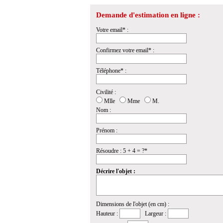
Demande d'estimation en ligne :
Votre email* :
Confirmez votre email* :
Téléphone* :
Civilité :
Mlle
Mme
M.
Nom :
Prénom :
Résoudre : 5 + 4 = ?*
Décrire l'objet :
Dimensions de l'objet (en cm) :
Hauteur :
Largeur :