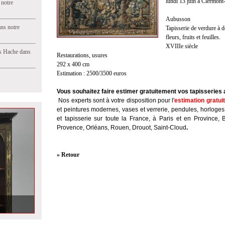
lundi 13 juin à Clermont
 notre
Aubusson
ns notre
Tapisserie de verdure à d
fleurs, fruits et feuilles.
XVIIIe siècle
s Hache dans
Restaurations, usures
292 x 400 cm
Estimation : 2500/3500 euros
Vous souhaitez faire estimer gratuitement vos tapisseries
Nos experts sont à votre disposition pour l'
estimation gratui
et peintures modernes, vases et verrerie, pendules, horloges
et tapisserie sur toute la France, à Paris et en Province, 
Provence, Orléans, Rouen, Drouot, Saint-Cloud
.
» Retour