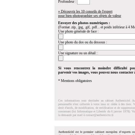
Profondeur :
» Découvrir les 10 conseils de l'expert
pour bien photographier ses objets de valeur
Envoyer des photos numériques :
(Format .zip, .jpg, .gif, .pdf... et poids inférieur à 4 Mo
Une photo générale de face :
Une photo du dos ou du dessous :
Une signature ou un détail :
Si vous rencontrez la moindre difficulté po
parvenir vos images, vous pouvez nous contacter
* Mentions obligatoires
Ces informations sont destinées au cabinet Authenticité. A
personnelle n'est collectée à votre insu ni cédée à des tiers.
droit d'accés, de modification, de rectification et de suppressi
concernant (loi Informatique et Libertés du 6 janvier 1978). V
la demande par mail à
contact@authenticite.fr
.
Authenticité est le premier cabinet européen d'experts co