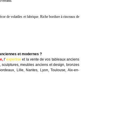
-Ferrand.
écor de volatiles et fabrique. Riche bordure à rinceaux de
 anciennes et modernes ?
te
,
l'
expertise
et la
vente
de vos tableaux anciens
, sculptures, meubles anciens et design, bronzes
Bordeaux, Lille, Nantes, Lyon, Toulouse, Aix-en-