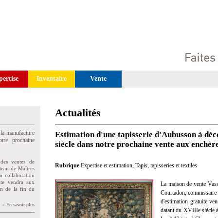
pertise
Inventaire
Vente
Actualités
 la manufacture
Estimation d'une tapisserie d'Aubusson à déc
tre prochaine
siècle dans notre prochaine vente aux enchè
des ventes de
Rubrique
Expertise et estimation
,
Tapis, tapisseries et textiles
teau de Maîtres
n collaboration
uite vendra aux
La maison de vente Vass
on de la fin du
Courtadon, commissaire pr
d'estimation gratuite v
» En savoir plus
datant du XVIIIe siècle à