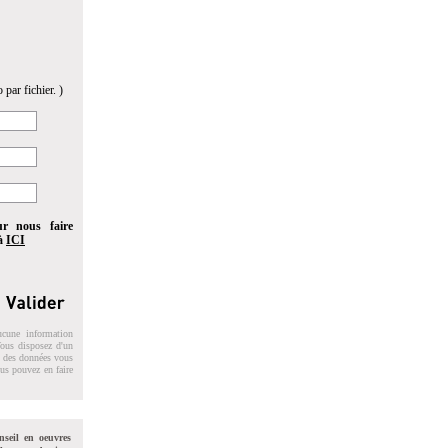
 par fichier. )
ur nous faire
 à
ICI
ucune information
 Vous disposez d'un
on des données vous
ous pouvez en faire
nseil en oeuvres