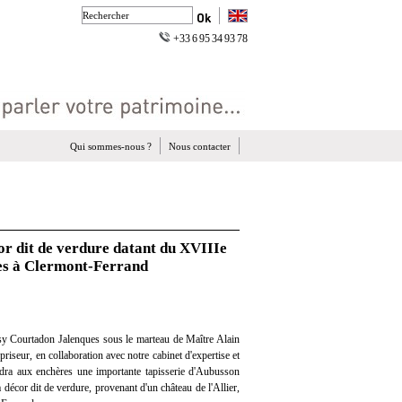
+33 6 95 34 93 78
Qui sommes-nous ?
Nous contacter
or dit de verdure datant du XVIIIe
res à Clermont-Ferrand
y Courtadon Jalenques sous le marteau de Maître Alain
iseur, en collaboration avec notre cabinet d'expertise et
endra aux enchères une importante tapisserie d'Aubusson
 décor dit de verdure, provenant d'un château de l'Allier,