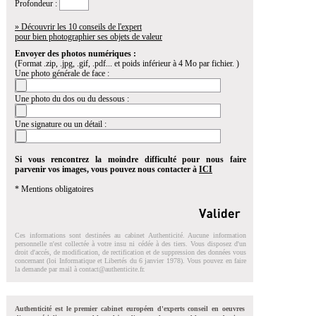
Profondeur :
» Découvrir les 10 conseils de l'expert
pour bien photographier ses objets de valeur
Envoyer des photos numériques :
(Format .zip, .jpg, .gif, .pdf... et poids inférieur à 4 Mo par fichier. )
Une photo générale de face :
Une photo du dos ou du dessous :
Une signature ou un détail :
Si vous rencontrez la moindre difficulté pour nous faire
parvenir vos images, vous pouvez nous contacter à
ICI
* Mentions obligatoires
Ces informations sont destinées au cabinet Authenticité. Aucune information
personnelle n'est collectée à votre insu ni cédée à des tiers. Vous disposez d'un
droit d'accés, de modification, de rectification et de suppression des données vous
concernant (loi Informatique et Libertés du 6 janvier 1978). Vous pouvez en faire
la demande par mail à
contact@authenticite.fr
.
Authenticité est le premier cabinet européen d'experts conseil en oeuvres