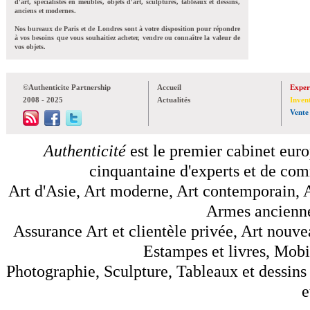
d'art, spécialistes en meubles, objets d'art, sculptures, tableaux et dessins,
anciens et modernes.
Nos bureaux de Paris et de Londres sont à votre disposition pour répondre
à vos besoins que vous souhaitiez acheter, vendre ou connaître la valeur de
vos objets.
©Authenticite Partnership
Accueil
Exper
2008 - 2025
Actualités
Inven
Vente
Authenticité
est le premier cabinet euro
cinquantaine d'experts et de comm
Art d'Asie, Art moderne, Art contemporain, A
Armes anciennes
Assurance Art et clientèle privée, Art nouve
Estampes et livres, Mobil
Photographie, Sculpture, Tableaux et dessins 
e