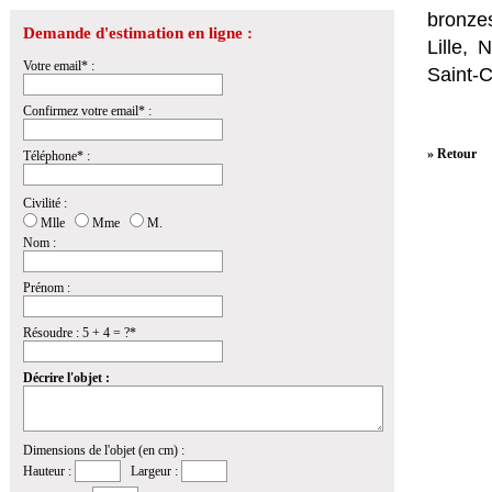
bronzes
Demande d'estimation en ligne :
Lille,
Votre email* :
Saint-
Confirmez votre email* :
» Retour
Téléphone* :
Civilité :
Mlle
Mme
M.
Nom :
Prénom :
Résoudre : 5 + 4 = ?*
Décrire l'objet :
Dimensions de l'objet (en cm) :
Hauteur :
Largeur :