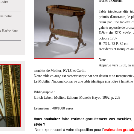
février à Orléans.
 notre
Table tricoteuse dite 
ns notre
pointés d'amarante, le p
réuni par une tablette d
galerie repercée de bronz
s Hache dans
Début du XIX siècle, 
octobre 1787
H. 73 L. 73 P. 35 cm
Accidents et manques au
Note :
Apparue vers 1785, la ma
meubles de Molitor, RVLC et Carlin.
Notre table en auge est caractéristique par son dessin et sa marqueterie 
Le Mobilier National conserve une table identique à la nôtre à la mêm
Bibliographie :
Ulrich Leben, Molitor, Editions Monelle Hayot, 1992, p. 203
Estimation : 700/1000 euros
Vous souhaitez faire estimer gratuitement vos meubles, 
style ?
Nos experts sont à votre disposition pour l'
estimation gratui