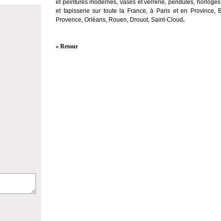
et peintures modernes, vases et verrerie, pendules, horloges
et tapisserie sur toute la France, à Paris et en Province, 
Provence, Orléans, Rouen, Drouot, Saint-Cloud
.
» Retour