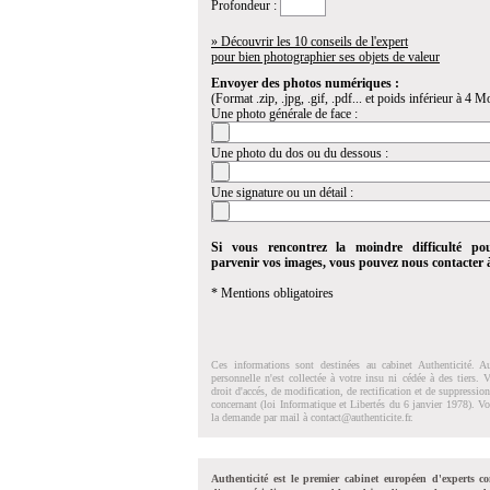
Profondeur :
» Découvrir les 10 conseils de l'expert
pour bien photographier ses objets de valeur
Envoyer des photos numériques :
(Format .zip, .jpg, .gif, .pdf... et poids inférieur à 4 Mo
Une photo générale de face :
Une photo du dos ou du dessous :
Une signature ou un détail :
Si vous rencontrez la moindre difficulté po
parvenir vos images, vous pouvez nous contacter
* Mentions obligatoires
Ces informations sont destinées au cabinet Authenticité. A
personnelle n'est collectée à votre insu ni cédée à des tiers.
droit d'accés, de modification, de rectification et de suppressi
concernant (loi Informatique et Libertés du 6 janvier 1978). V
la demande par mail à
contact@authenticite.fr
.
Authenticité est le premier cabinet européen d'experts co