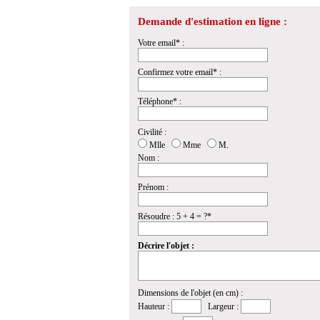
Demande d'estimation en ligne :
Votre email* :
Confirmez votre email* :
Téléphone* :
Civilité :
Mlle
Mme
M.
Nom :
Prénom :
Résoudre : 5 + 4 = ?*
Décrire l'objet :
Dimensions de l'objet (en cm) :
Hauteur :
Largeur :