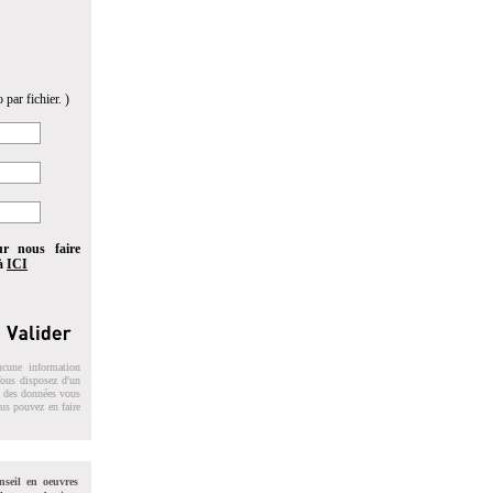
 par fichier. )
ur nous faire
 à
ICI
ucune information
 Vous disposez d'un
on des données vous
ous pouvez en faire
nseil en oeuvres