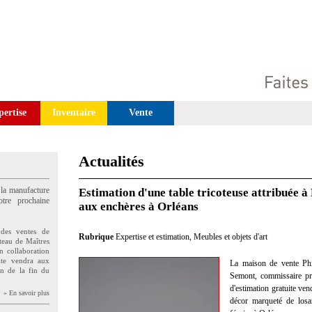
pertise
Inventaire
Vente
Actualités
 la manufacture
Estimation d'une table tricoteuse attribuée à
tre prochaine
aux enchères à Orléans
des ventes de
Rubrique
Expertise et estimation
,
Meubles et objets d'art
teau de Maîtres
n collaboration
uite vendra aux
La maison de vente Phi
on de la fin du
Semont, commissaire pris
d'estimation gratuite ven
» En savoir plus
décor marqueté de losa