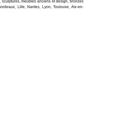
, sculptures, meubles anciens et design, bronzes
Bordeaux, Lille, Nantes, Lyon, Toulouse, Aix-en-