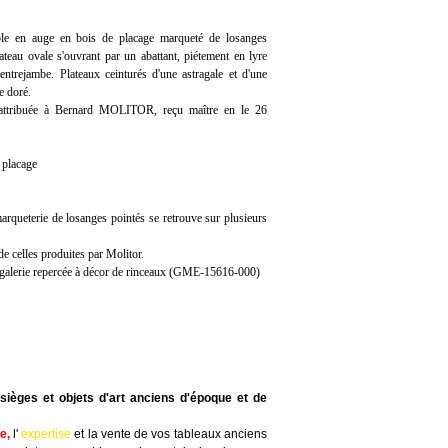
table en auge en bois de placage marqueté de losanges
lateau ovale s'ouvrant par un abattant, piétement en lyre
'entrejambe. Plateaux ceinturés d'une astragale et d'une
e doré.
attribuée à Bernard MOLITOR, reçu maître en le 26
 placage
rqueterie de losanges pointés se retrouve sur plusieurs
de celles produites par Molitor.
e galerie repercée à décor de rinceaux (GME-15616-000)
sièges et objets d'art anciens d'époque et de
te
,
l'
expertise
et la
vente
de vos tableaux anciens