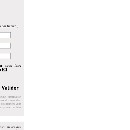
 par fichier. )
ur nous faire
 à
ICI
ucune information
 Vous disposez d'un
on des données vous
ous pouvez en faire
nseil en oeuvres