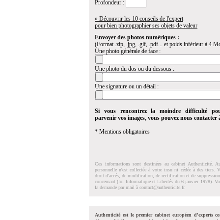
Profondeur :
» Découvrir les 10 conseils de l'expert
pour bien photographier ses objets de valeur
Envoyer des photos numériques :
(Format .zip, .jpg, .gif, .pdf... et poids inférieur à 4 Mo
Une photo générale de face :
Une photo du dos ou du dessous :
Une signature ou un détail :
Si vous rencontrez la moindre difficulté po
parvenir vos images, vous pouvez nous contacter
* Mentions obligatoires
Ces informations sont destinées au cabinet Authenticité. A
personnelle n'est collectée à votre insu ni cédée à des tiers.
droit d'accés, de modification, de rectification et de suppressi
concernant (loi Informatique et Libertés du 6 janvier 1978). V
la demande par mail à
contact@authenticite.fr
.
Authenticité est le premier cabinet européen d'experts co