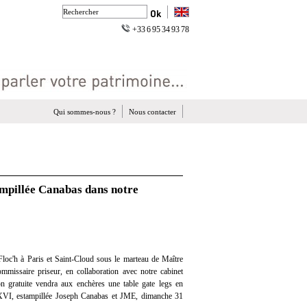
+33 6 95 34 93 78
Qui sommes-nous ?
Nous contacter
ampillée Canabas dans notre
loc'h à Paris et Saint-Cloud sous le marteau de Maître
mmissaire priseur, en collaboration avec notre cabinet
ion gratuite vendra aux enchères une table gate legs en
XVI, estampillée Joseph Canabas et JME, dimanche 31