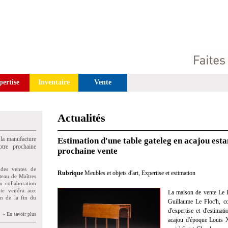
pertise
Inventaire
Vente
Actualités
 la manufacture
Estimation d'une table gateleg en acajou est
tre prochaine
prochaine vente
des ventes de
Rubrique
Meubles et objets d'art
,
Expertise et estimation
teau de Maîtres
n collaboration
uite vendra aux
La maison de vente Le F
on de la fin du
Guillaume Le Floc'h, co
d'expertise et d'estimat
» En savoir plus
acajou d'époque Louis 