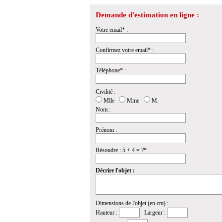
Demande d'estimation en ligne :
Votre email* :
Confirmez votre email* :
Téléphone* :
Civilité :
Mlle
Mme
M.
Nom :
Prénom :
Résoudre : 5 + 4 = ?*
Décrire l'objet :
Dimensions de l'objet (en cm) :
Hauteur :
Largeur :