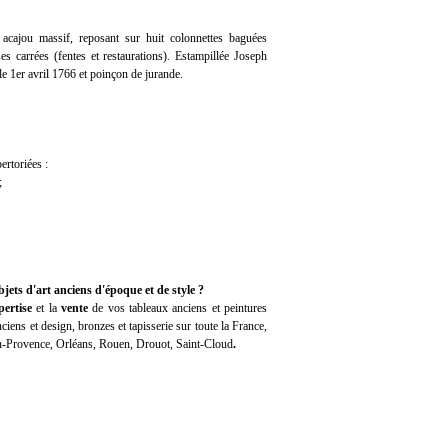
 acajou massif, reposant sur huit colonnettes baguées
ses carrées (fentes et restaurations). Estampillée Joseph
1er avril 1766 et poinçon de jurande.
ertoriées :
;
jets d'art anciens d'époque et de style ?
pertise
et la
vente
de vos tableaux anciens et peintures
iens et design, bronzes et tapisserie sur toute la France,
en-Provence, Orléans, Rouen, Drouot, Saint-Cloud
.