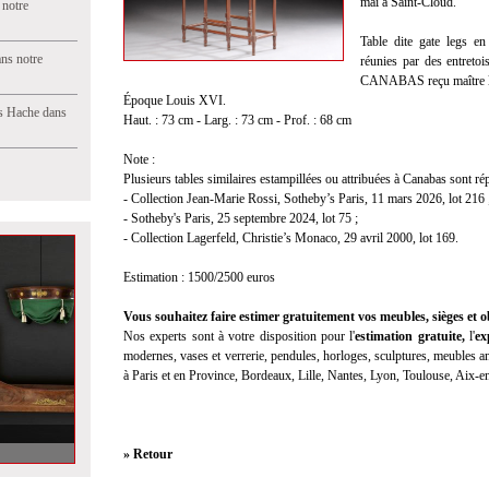
mai à Saint-Cloud.
 notre
Table dite gate legs en
ns notre
réunies par des entretoi
CANABAS reçu maître le 
Époque Louis XVI.
s Hache dans
Haut. : 73 cm - Larg. : 73 cm - Prof. : 68 cm
Note :
Plusieurs tables similaires estampillées ou attribuées à Canabas sont rép
- Collection Jean-Marie Rossi, Sotheby’s Paris, 11 mars 2026, lot 216 
- Sotheby's Paris, 25 septembre 2024, lot 75 ;
- Collection Lagerfeld, Christie’s Monaco, 29 avril 2000, lot 169.
Estimation : 1500/2500 euros
Vous souhaitez faire estimer gratuitement vos meubles, sièges et ob
Nos experts sont à votre disposition pour l'
estimation gratuite
,
l'
ex
modernes, vases et verrerie, pendules, horloges, sculptures, meubles anc
à Paris et en Province, Bordeaux, Lille, Nantes, Lyon, Toulouse, Aix-
» Retour