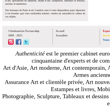
d'art, spécialistes en meubles, objets d'art, sculptures, tableaux et dessins,
anciens et modernes.
Nos bureaux de Paris et de Londres sont à votre disposition pour répondre
à vos besoins que vous souhaitiez acheter, vendre ou connaître la valeur de
vos objets.
©Authenticite Partnership
Accueil
Exper
2008 - 2025
Actualités
Inven
Vente
Authenticité
est le premier cabinet euro
cinquantaine d'experts et de comm
Art d'Asie, Art moderne, Art contemporain, A
Armes anciennes
Assurance Art et clientèle privée, Art nouve
Estampes et livres, Mobil
Photographie, Sculpture, Tableaux et dessins 
e