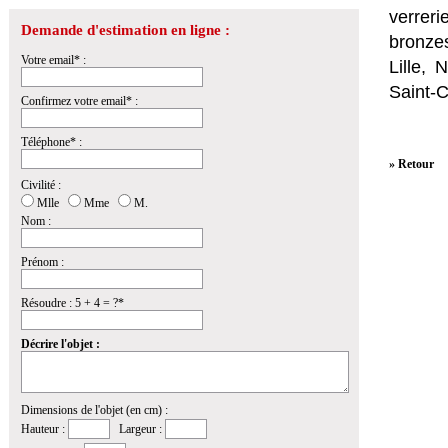
verrer
Demande d'estimation en ligne :
bronzes
Votre email* :
Lille,
Saint-
Confirmez votre email* :
Téléphone* :
» Retour
Civilité :
Mlle
Mme
M.
Nom :
Prénom :
Résoudre : 5 + 4 = ?*
Décrire l'objet :
Dimensions de l'objet (en cm) :
Hauteur :
Largeur :