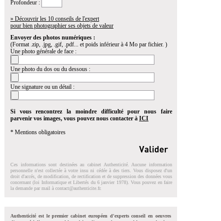
Profondeur :
» Découvrir les 10 conseils de l'expert
pour bien photographier ses objets de valeur
Envoyer des photos numériques :
(Format .zip, .jpg, .gif, .pdf... et poids inférieur à 4 Mo par fichier. )
Une photo générale de face :
Une photo du dos ou du dessous :
Une signature ou un détail :
Si vous rencontrez la moindre difficulté pour nous faire
parvenir vos images, vous pouvez nous contacter à
ICI
* Mentions obligatoires
Ces informations sont destinées au cabinet Authenticité. Aucune information
personnelle n'est collectée à votre insu ni cédée à des tiers. Vous disposez d'un
droit d'accés, de modification, de rectification et de suppression des données vous
concernant (loi Informatique et Libertés du 6 janvier 1978). Vous pouvez en faire
la demande par mail à
contact@authenticite.fr
.
Authenticité est le premier cabinet européen d'experts conseil en oeuvres