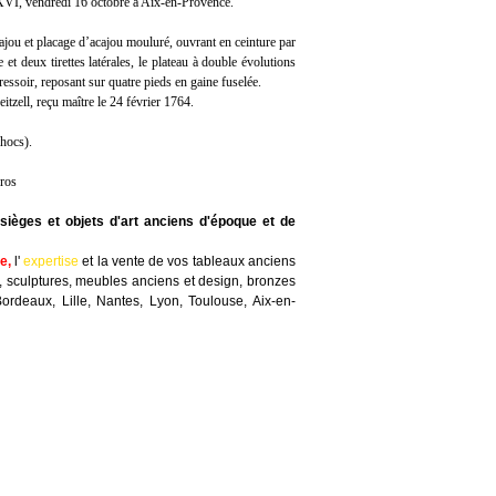
XVI, vendredi 16 octobre à Aix-en-Provence.
ajou et placage d’acajou mouluré, ouvrant en ceinture par
e et deux tirettes latérales, le plateau à double évolutions
essoir, reposant sur quatre pieds en gaine fuselée.
itzell, reçu maître le 24 février 1764.
chocs).
uros
sièges et objets d'art anciens d'époque et de
te
,
l'
expertise
et la
vente
de vos tableaux anciens
, sculptures, meubles anciens et design, bronzes
Bordeaux, Lille, Nantes, Lyon, Toulouse, Aix-en-