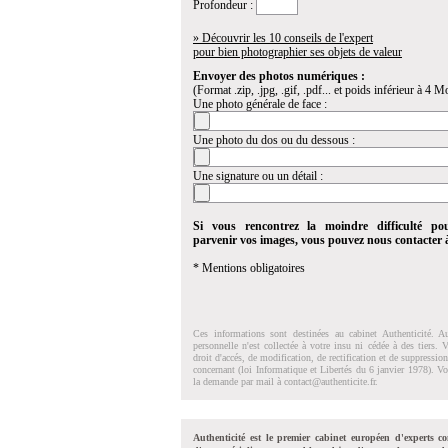
Profondeur :
» Découvrir les 10 conseils de l'expert
pour bien photographier ses objets de valeur
Envoyer des photos numériques :
(Format .zip, .jpg, .gif, .pdf... et poids inférieur à 4 Mo
Une photo générale de face :
Une photo du dos ou du dessous :
Une signature ou un détail :
Si vous rencontrez la moindre difficulté po
parvenir vos images, vous pouvez nous contacter
* Mentions obligatoires
Ces informations sont destinées au cabinet Authenticité. A
personnelle n'est collectée à votre insu ni cédée à des tiers.
droit d'accés, de modification, de rectification et de suppressi
concernant (loi Informatique et Libertés du 6 janvier 1978). V
la demande par mail à
contact@authenticite.fr
.
Authenticité est le premier cabinet européen d'experts co