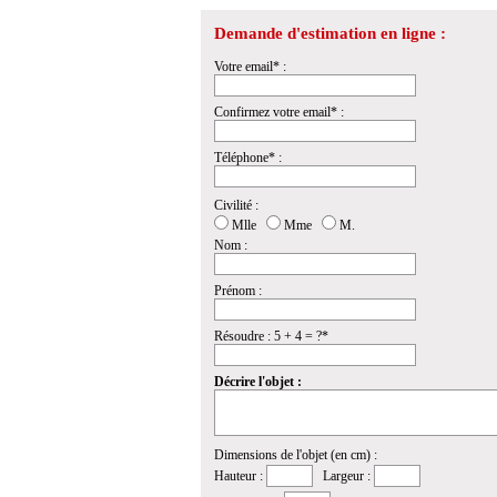
Demande d'estimation en ligne :
Votre email* :
Confirmez votre email* :
Téléphone* :
Civilité :
Mlle
Mme
M.
Nom :
Prénom :
Résoudre : 5 + 4 = ?*
Décrire l'objet :
Dimensions de l'objet (en cm) :
Hauteur :
Largeur :