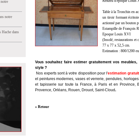
Reitzell d'époque Louis 
 notre
Table à la Tronchin en ac
ns notre
un tiroir formant écritoir
actionné par un bouton pr
Estampille de François Re
s Hache dans
Epoque Louis XVI
(Insolé, restaurations et 
77 x 77 x 52,5 cm.
Estimation : 800/1200 e
Vous souhaitez faire estimer gratuitement vos meubles, 
style ?
Nos experts sont à votre disposition pour l'
estimation gratui
et peintures modernes, vases et verrerie, pendules, horloges
et tapisserie sur toute la France, à Paris et en Province, 
Provence, Orléans, Rouen, Drouot, Saint-Cloud
.
» Retour