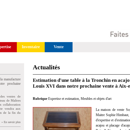
pertise
Inventaire
Vente
Actualités
 la manufacture
Estimation d'une table à la Tronchin en acajo
tre prochaine
Louis XVI dans notre prochaine vente à Aix-
des ventes de
Rubrique
Expertise et estimation
,
Meubles et objets d'art
teau de Maîtres
n collaboration
uite vendra aux
La maison de vente Sop
on de la fin du
Maitre Sophie Himbaut, c
d'expertise et d'estimati
» En savoir plus
acajou et placage d'aca