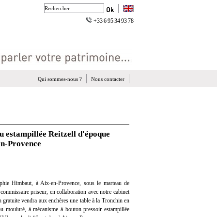
+33 6 95 34 93 78
Qui sommes-nous ?
Nous contacter
u estampillée Reitzell d'époque
en-Provence
hie Himbaut, à Aix-en-Provence, sous le marteau de
ommissaire priseur, en collaboration avec notre cabinet
on gratuite vendra aux enchères une table à la Tronchin en
jou mouluré, à mécanisme à bouton pressoir estampillée