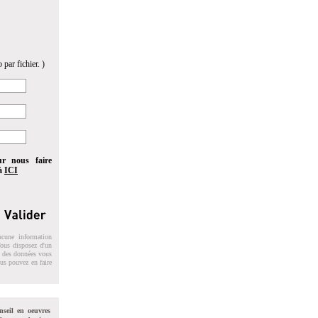
 par fichier. )
ur nous faire
 à
ICI
ucune information
 Vous disposez d'un
on des données vous
ous pouvez en faire
nseil en oeuvres