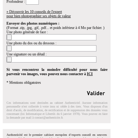
Profondeur :
» Découvrir les 10 conseils de l'expert
pour bien photographier ses objets de valeur
Envoyer des photos numériques :
(Format .zip, .jpg, .gif, .pdf... et poids inférieur à 4 Mo par fichier. )
Une photo générale de face :
Une photo du dos ou du dessous :
Une signature ou un détail :
Si vous rencontrez la moindre difficulté pour nous faire
parvenir vos images, vous pouvez nous contacter à
ICI
* Mentions obligatoires
Ces informations sont destinées au cabinet Authenticité. Aucune information
personnelle n'est collectée à votre insu ni cédée à des tiers. Vous disposez d'un
droit d'accés, de modification, de rectification et de suppression des données vous
concernant (loi Informatique et Libertés du 6 janvier 1978). Vous pouvez en faire
la demande par mail à
contact@authenticite.fr
.
Authenticité est le premier cabinet européen d'experts conseil en oeuvres