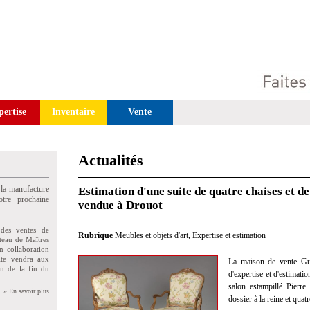
pertise
Inventaire
Vente
Actualités
 la manufacture
Estimation d'une suite de quatre chaises et d
tre prochaine
vendue à Drouot
des ventes de
Rubrique
Meubles et objets d'art
,
Expertise et estimation
teau de Maîtres
n collaboration
uite vendra aux
La maison de vente Gui
on de la fin du
d'expertise et d'estimati
salon estampillé Pierr
» En savoir plus
dossier à la reine et quat