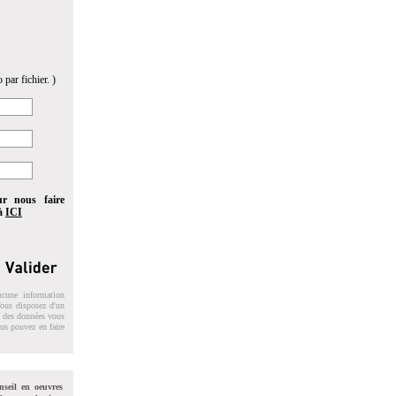
 par fichier. )
ur nous faire
 à
ICI
ucune information
 Vous disposez d'un
on des données vous
ous pouvez en faire
nseil en oeuvres