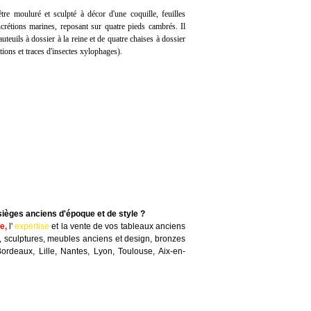
tre mouluré et sculpté à décor d'une coquille, feuilles
ncrétions marines, reposant sur quatre pieds cambrés. Il
teuils à dossier à la reine et de quatre chaises à dossier
ations et traces d'insectes xylophages).
sièges anciens d'époque et de style ?
te
,
l'
expertise
et la
vente
de vos tableaux anciens
, sculptures, meubles anciens et design, bronzes
Bordeaux, Lille, Nantes, Lyon, Toulouse, Aix-en-