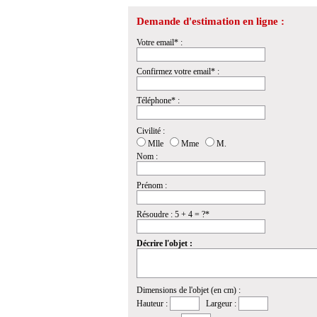
Demande d'estimation en ligne :
Votre email* :
Confirmez votre email* :
Téléphone* :
Civilité :
Mlle
Mme
M.
Nom :
Prénom :
Résoudre : 5 + 4 = ?*
Décrire l'objet :
Dimensions de l'objet (en cm) :
Hauteur :
Largeur :