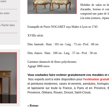
 notre
Mobilier de salon en hê
d'acanthe, festons et co
ns notre
comprend une paire de fau
à la reine (entures, répar
s Hache dans
Estampille de Pierre NOGARET reçu Maître à Lyon en 1745.
XVIIIe siècle.
Dim. fauteuils : Haut. : 101 cm - Larg. : 73 cm - Prof. : 60 cm
Dim. chaises : Haut. : 100 cm - Larg. : 57 cm - Prof. : 50 cm
Garniture damassée de fleurs polychromes.
Agjugé 3000 euros
Vous souhaitez faire estimer gratuitement vos meubles et 
Nos experts sont à votre disposition pour l'
estimation gratui
et peintures modernes, vases et verrerie, pendules, horloges
et tapisserie sur toute la France, à Paris et en Province, 
Provence, Orléans, Rouen, Drouot, Saint-Cloud
.
» Retour