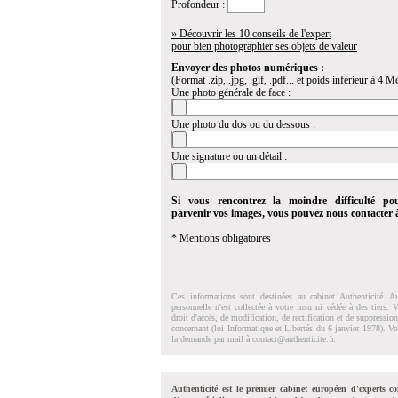
Profondeur :
» Découvrir les 10 conseils de l'expert
pour bien photographier ses objets de valeur
Envoyer des photos numériques :
(Format .zip, .jpg, .gif, .pdf... et poids inférieur à 4 Mo
Une photo générale de face :
Une photo du dos ou du dessous :
Une signature ou un détail :
Si vous rencontrez la moindre difficulté po
parvenir vos images, vous pouvez nous contacter
* Mentions obligatoires
Ces informations sont destinées au cabinet Authenticité. A
personnelle n'est collectée à votre insu ni cédée à des tiers.
droit d'accés, de modification, de rectification et de suppressi
concernant (loi Informatique et Libertés du 6 janvier 1978). V
la demande par mail à
contact@authenticite.fr
.
Authenticité est le premier cabinet européen d'experts co