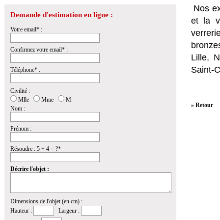
Nos ex
Demande d'estimation en ligne :
et la
v
Votre email* :
verrer
bronzes
Confirmez votre email* :
Lille,
Saint-
Téléphone* :
Civilité :
Mlle
Mme
M.
» Retour
Nom :
Prénom :
Résoudre : 5 + 4 = ?*
Décrire l'objet :
Dimensions de l'objet (en cm) :
Hauteur :
Largeur :