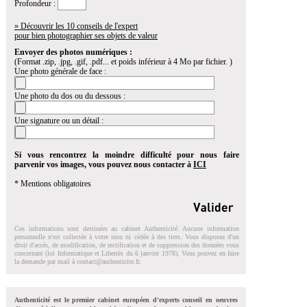
Profondeur :
» Découvrir les 10 conseils de l'expert
pour bien photographier ses objets de valeur
Envoyer des photos numériques :
(Format .zip, .jpg, .gif, .pdf... et poids inférieur à 4 Mo par fichier. )
Une photo générale de face :
Une photo du dos ou du dessous :
Une signature ou un détail :
Si vous rencontrez la moindre difficulté pour nous faire
parvenir vos images, vous pouvez nous contacter à
ICI
* Mentions obligatoires
Ces informations sont destinées au cabinet Authenticité. Aucune information
personnelle n'est collectée à votre insu ni cédée à des tiers. Vous disposez d'un
droit d'accés, de modification, de rectification et de suppression des données vous
concernant (loi Informatique et Libertés du 6 janvier 1978). Vous pouvez en faire
la demande par mail à
contact@authenticite.fr
.
Authenticité est le premier cabinet européen d'experts conseil en oeuvres