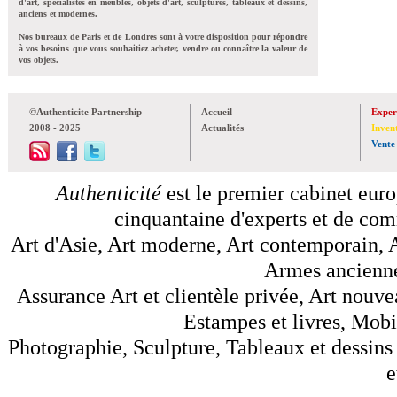
d'art, spécialistes en meubles, objets d'art, sculptures, tableaux et dessins,
anciens et modernes.
Nos bureaux de Paris et de Londres sont à votre disposition pour répondre
à vos besoins que vous souhaitiez acheter, vendre ou connaître la valeur de
vos objets.
©Authenticite Partnership
Accueil
Exper
2008 - 2025
Actualités
Inven
Vente
Authenticité
est le premier cabinet euro
cinquantaine d'experts et de comm
Art d'Asie, Art moderne, Art contemporain, A
Armes anciennes
Assurance Art et clientèle privée, Art nouve
Estampes et livres, Mobil
Photographie, Sculpture, Tableaux et dessins 
e