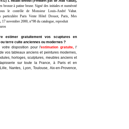
52) L'enfant debout (Premiers pas de Jean Valtat),
n bronze à patine brune. Signé des initiales et numéroté
sous le contrôle de Monsieur Louis-André Valtat.
n particulière Paris Vente Hôtel Drouot, Paris, Mes
 17 novembre 2000, n°98 du catalogue, reproduit
euros
ire estimer gratuitement vos scuptures en
 ou terre cuite anciennes ou modernes ?
votre disposition pour l'
estimation gratuite
,
l'
de vos tableaux anciens et peintures modernes,
ndules, horloges, sculptures, meubles anciens et
tapisserie sur toute la France, à Paris et en
Lille, Nantes, Lyon, Toulouse, Aix-en-Provence,