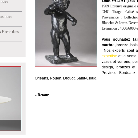
Louis VALTAT (1869-19
 notre
1909 Epreuve originale e
"3/8" Tirage réalisé 
ns notre
Provenance : Collectio
Blanchet & Joron-Derem,
Estimation : 4000/6000 
s Hache dans
Vous souhaitez fa
marbre, bronze, bois
Nos experts sont à 
expertise
et la
vente
vases et verrerie, pe
design, bronzes et 
Province, Bordeaux, 
Orléans, Rouen, Drouot, Saint-Cloud
.
» Retour