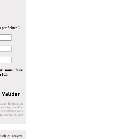
 par fichier. )
ur nous faire
 à
ICI
ucune information
 Vous disposez d'un
on des données vous
ous pouvez en faire
nseil en oeuvres