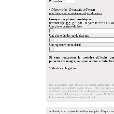
Profondeur :
» Découvrir les 10 conseils de l'expert
pour bien photographier ses objets de valeur
Envoyer des photos numériques :
(Format .zip, .jpg, .gif, .pdf... et poids inférieur à 4 Mo
Une photo générale de face :
Une photo du dos ou du dessous :
Une signature ou un détail :
Si vous rencontrez la moindre difficulté po
parvenir vos images, vous pouvez nous contacter
* Mentions obligatoires
Ces informations sont destinées au cabinet Authenticité. A
personnelle n'est collectée à votre insu ni cédée à des tiers.
droit d'accés, de modification, de rectification et de suppressi
concernant (loi Informatique et Libertés du 6 janvier 1978). V
la demande par mail à
contact@authenticite.fr
.
Authenticité est le premier cabinet européen d'experts co