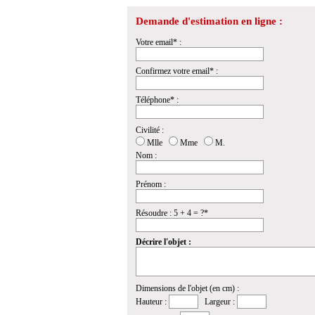
Demande d'estimation en ligne :
Votre email* :
Confirmez votre email* :
Téléphone* :
Civilité :
Mlle
Mme
M.
Nom :
Prénom :
Résoudre : 5 + 4 = ?*
Décrire l'objet :
Dimensions de l'objet (en cm) :
Hauteur :
Largeur :