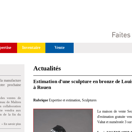
pertise
Inventaire
Vente
Actualités
 la manufacture
Estimation d'une sculpture en bronze de Loui
tre prochaine
à Rouen
des ventes de
Rubrique
Expertise et estimation
,
Sculptures
teau de Maîtres
n collaboration
uite vendra aux
La maison de vente Sequ
on de la fin du
d'estimation gratuite v
Valtat et numérotée 3 sur
» En savoir plus