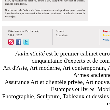
d'art, spécialistes en meubles, objets d'art, sculptures, tableaux et dessins,
anciens et modernes.
Nos bureaux de Paris et de Londres sont à votre disposition pour répondre
à vos besoins que vous souhaitiez acheter, vendre ou connaître la valeur de
vos objets.
©Authenticite Partnership
Accueil
Exper
2008 - 2025
Actualités
Inven
Vente
Authenticité
est le premier cabinet euro
cinquantaine d'experts et de comm
Art d'Asie, Art moderne, Art contemporain, A
Armes anciennes
Assurance Art et clientèle privée, Art nouve
Estampes et livres, Mobil
Photographie, Sculpture, Tableaux et dessins 
e