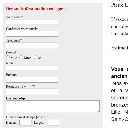
Pierre L
Demande d'estimation en ligne :
Votre email* :
L’assoc
console
Confirmez votre email* :
l'instal
Téléphone* :
Estimat
Civilité :
Mlle
Mme
M.
Nom :
Vous s
Prénom :
ancien
Nos ex
Résoudre : 5 + 4 = ?*
et la
v
verrer
Décrire l'objet :
bronzes
Lille,
Dimensions de l'objet (en cm) :
Saint-
Hauteur :
Largeur :