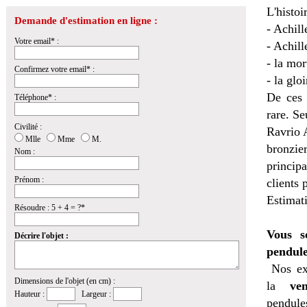
L'histoi
Demande d'estimation en ligne :
- Achill
Votre email* :
- Achil
- la mor
Confirmez votre email* :
- la glo
De ces 
Téléphone* :
rare. Se
Civilité :
Ravrio 
Mlle
Mme
M.
bronzie
Nom :
princip
Prénom :
clients 
Estimat
Résoudre : 5 + 4 = ?*
Vous s
Décrire l'objet :
pendule
Nos ex
Dimensions de l'objet (en cm) :
la
ven
Hauteur :
Largeur :
pendules