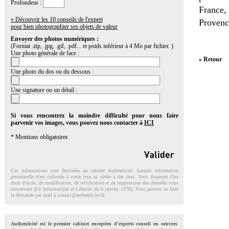
Profondeur :
France,
» Découvrir les 10 conseils de l'expert
Provenc
pour bien photographier ses objets de valeur
Envoyer des photos numériques :
(Format .zip, .jpg, .gif, .pdf... et poids inférieur à 4 Mo par fichier. )
Une photo générale de face :
» Retour
Une photo du dos ou du dessous :
Une signature ou un détail :
Si vous rencontrez la moindre difficulté pour nous faire
parvenir vos images, vous pouvez nous contacter à
ICI
* Mentions obligatoires
Ces informations sont destinées au cabinet Authenticité. Aucune information
personnelle n'est collectée à votre insu ni cédée à des tiers. Vous disposez d'un
droit d'accés, de modification, de rectification et de suppression des données vous
concernant (loi Informatique et Libertés du 6 janvier 1978). Vous pouvez en faire
la demande par mail à
contact@authenticite.fr
.
Authenticité est le premier cabinet européen d'experts conseil en oeuvres