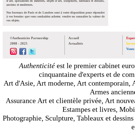
d'art, spécialistes en meubles, objets d'art, sculptures, tableaux et dessins,
anciens et modernes.
Nos bureaux de Paris et de Londres sont à votre disposition pour répondre
à vos besoins que vous souhaitiez acheter, vendre ou connaître la valeur de
vos objets.
©Authenticite Partnership
Accueil
Exper
2008 - 2025
Actualités
Inven
Vente
Authenticité
est le premier cabinet euro
cinquantaine d'experts et de comm
Art d'Asie, Art moderne, Art contemporain, A
Armes anciennes
Assurance Art et clientèle privée, Art nouve
Estampes et livres, Mobil
Photographie, Sculpture, Tableaux et dessins 
e