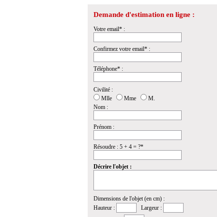
Demande d'estimation en ligne :
Votre email* :
Confirmez votre email* :
Téléphone* :
Civilité :
Mlle
Mme
M.
Nom :
Prénom :
Résoudre : 5 + 4 = ?*
Décrire l'objet :
Dimensions de l'objet (en cm) :
Hauteur :
Largeur :