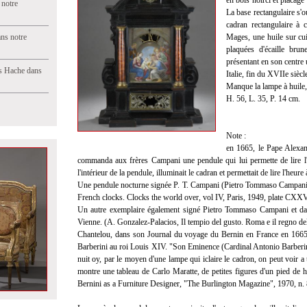
en bois noirci et placage
 notre
La base rectangulaire s'o
cadran rectangulaire à 
ns notre
Mages, une huile sur cui
plaquées d'écaille bru
présentant en son centre 
s Hache dans
Italie, fin du XVIIe siècl
Manque la lampe à huile
H. 56, L. 35, P. 14 cm.
Note :
en 1665, le Pape Alexan
commanda aux frères Campani une pendule qui lui permette de lire l'h
l'intérieur de la pendule, illuminait le cadran et permettait de lire l'heure 
Une pendule nocturne signée P. T. Campani (Pietro Tommaso Campani)
French clocks. Clocks the world over, vol IV, Paris, 1949, plate CXXV
Un autre exemplaire également signé Pietro Tommaso Campani et d
Vienne. (A. Gonzalez-Palacios, Il tempio del gusto. Roma e il regno dell
Chantelou, dans son Journal du voyage du Bernin en France en 1665,
Barberini au roi Louis XIV. "Son Eminence (Cardinal Antonio Barberini
nuit oy, par le moyen d'une lampe qui iclaire le cadron, on peut voir a to
montre une tableau de Carlo Maratte, de petites figures d'un pied de h
Bernini as a Furniture Designer, "The Burlington Magazine", 1970, n. 