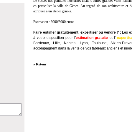
Le succès des pendules nocturnes incita d'autres grandes villes italien
en particulier la ville de Gènes. Au regard de son architecture et d
attribuée à un atelier génois.
Estimation : 6000/8000 euros
Faire estimer gratuitement, expertiser ou vendre ?
:
Les ex
à votre disposition pour l'
estimation gratuite
et l'
expertis
Bordeaux, Lille, Nantes, Lyon, Toulouse, Aix-en-Prov
accompagnent dans la vente de vos tableaux anciens et mode
» Retour