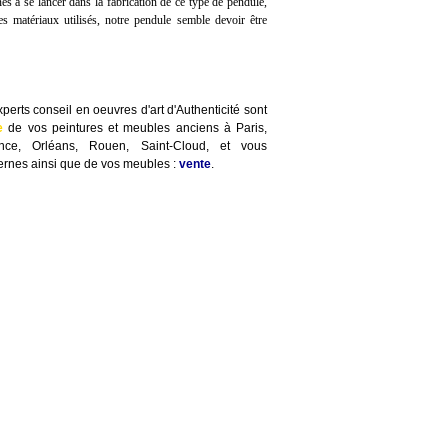
nes à se lancer dans la fabrication de ce type de pendule,
es matériaux utilisés, notre pendule semble devoir être
perts conseil en oeuvres d'art d'Authenticité sont
e
de vos peintures et meubles anciens à Paris,
ence, Orléans, Rouen, Saint-Cloud, et vous
rnes ainsi que de vos meubles :
vente
.