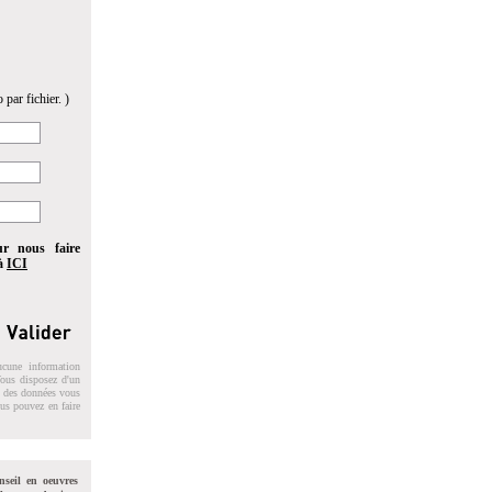
 par fichier. )
ur nous faire
 à
ICI
ucune information
 Vous disposez d'un
on des données vous
ous pouvez en faire
nseil en oeuvres