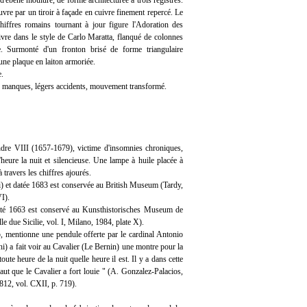
 d'ébène mouluré, de forme architecturée à trois registres.
uvre par un tiroir à façade en cuivre finement repercé. Le
chiffres romains tournant à jour figure l'Adoration des
vre dans le style de Carlo Maratta, flanqué de colonnes
ne. Surmonté d'un fronton brisé de forme triangulaire
une plaque en laiton armoriée.
e.
, manques, légers accidents, mouvement transformé.
dre VIII (1657-1679), victime d'insomnies chroniques,
eure la nuit et silencieuse. Une lampe à huile placée à
à travers les chiffres ajourés.
 et datée 1683 est conservée au British Museum (Tardy,
I).
até 1663 est conservé au Kunsthistorisches Museum de
e due Sicilie, vol. I, Milano, 1984, plate X).
 mentionne une pendule offerte par le cardinal Antonio
) a fait voir au Cavalier (Le Bernin) une montre pour la
ute heure de la nuit quelle heure il est. Il y a dans cette
aut que le Cavalier a fort louie " (A. Gonzalez-Palacios,
812, vol. CXII, p. 719).