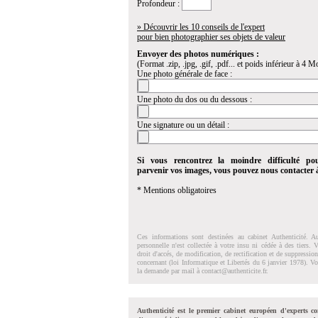
Profondeur :
» Découvrir les 10 conseils de l'expert
pour bien photographier ses objets de valeur
Envoyer des photos numériques :
(Format .zip, .jpg, .gif, .pdf... et poids inférieur à 4 Mo
Une photo générale de face :
Une photo du dos ou du dessous :
Une signature ou un détail :
Si vous rencontrez la moindre difficulté po
parvenir vos images, vous pouvez nous contacter
* Mentions obligatoires
Ces informations sont destinées au cabinet Authenticité. A
personnelle n'est collectée à votre insu ni cédée à des tiers.
droit d'accés, de modification, de rectification et de suppressi
concernant (loi Informatique et Libertés du 6 janvier 1978). V
la demande par mail à
contact@authenticite.fr
.
Authenticité est le premier cabinet européen d'experts co