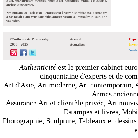
d'art, spécialistes en meubles, objets d'art, sculptures, tableaux et dessins,
anciens et modernes.
Nos bureaux de Paris et de Londres sont à votre disposition pour répondre
à vos besoins que vous souhaitiez acheter, vendre ou connaître la valeur de
vos objets.
©Authenticite Partnership
Accueil
Exper
2008 - 2025
Actualités
Inven
Vente
Authenticité
est le premier cabinet euro
cinquantaine d'experts et de comm
Art d'Asie, Art moderne, Art contemporain, A
Armes anciennes
Assurance Art et clientèle privée, Art nouve
Estampes et livres, Mobil
Photographie, Sculpture, Tableaux et dessins 
e