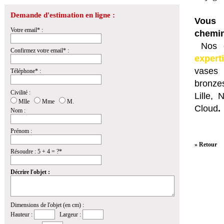
Demande d'estimation en ligne :
Vous 
Votre email* :
chemin
Nos e
Confirmez votre email* :
expert
vases 
Téléphone* :
bronzes
Civilité :
Lille,
Mlle
Mme
M.
Cloud
.
Nom :
Prénom :
» Retour
Résoudre : 5 + 4 = ?*
Décrire l'objet :
Dimensions de l'objet (en cm) :
Hauteur :
Largeur :