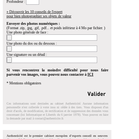
Profondeur :
» Découvrir les 10 conseils de l'expert
pour bien photographier ses objets de valeur
Envoyer des photos numériques :
(Format .zip, .jpg, .gif, .pdf... et poids inférieur à 4 Mo par fichier. )
Une photo générale de face :
Une photo du dos ou du dessous :
Une signature ou un détail :
Si vous rencontrez la moindre difficulté pour nous faire
parvenir vos images, vous pouvez nous contacter à
ICI
* Mentions obligatoires
Ces informations sont destinées au cabinet Authenticité. Aucune information
personnelle n'est collectée à votre insu ni cédée à des tiers. Vous disposez d'un
droit d'accés, de modification, de rectification et de suppression des données vous
concernant (loi Informatique et Libertés du 6 janvier 1978). Vous pouvez en faire
la demande par mail à
contact@authenticite.fr
.
Authenticité est le premier cabinet européen d'experts conseil en oeuvres