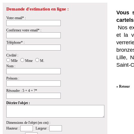
Demande d'estimation en ligne :
Vous s
Votre email* :
cartel
Nos ex
Confirmez votre email* :
et la
v
verrer
Téléphone* :
bronzes
Civilité :
Lille,
Mlle
Mme
M.
Saint-
Nom :
Prénom :
» Retour
Résoudre : 5 + 4 = ?*
Décrire l'objet :
Dimensions de l'objet (en cm) :
Hauteur :
Largeur :