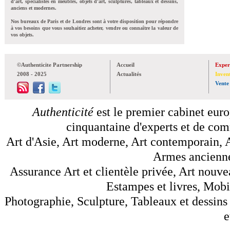
d'art, spécialistes en meubles, objets d'art, sculptures, tableaux et dessins,
anciens et modernes.
Nos bureaux de Paris et de Londres sont à votre disposition pour répondre
à vos besoins que vous souhaitiez acheter, vendre ou connaître la valeur de
vos objets.
©Authenticite Partnership
Accueil
Exper
2008 - 2025
Actualités
Inven
Vente
Authenticité
est le premier cabinet euro
cinquantaine d'experts et de comm
Art d'Asie, Art moderne, Art contemporain, A
Armes anciennes
Assurance Art et clientèle privée, Art nouve
Estampes et livres, Mobil
Photographie, Sculpture, Tableaux et dessins 
e