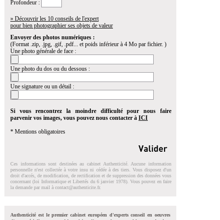
Profondeur :
» Découvrir les 10 conseils de l'expert
pour bien photographier ses objets de valeur
Envoyer des photos numériques :
(Format .zip, .jpg, .gif, .pdf... et poids inférieur à 4 Mo par fichier. )
Une photo générale de face :
Une photo du dos ou du dessous :
Une signature ou un détail :
Si vous rencontrez la moindre difficulté pour nous faire
parvenir vos images, vous pouvez nous contacter à
ICI
* Mentions obligatoires
Ces informations sont destinées au cabinet Authenticité. Aucune information
personnelle n'est collectée à votre insu ni cédée à des tiers. Vous disposez d'un
droit d'accés, de modification, de rectification et de suppression des données vous
concernant (loi Informatique et Libertés du 6 janvier 1978). Vous pouvez en faire
la demande par mail à
contact@authenticite.fr
.
Authenticité est le premier cabinet européen d'experts conseil en oeuvres