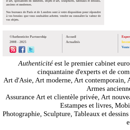
d'art, spécialistes en meubles, objets d'art, sculptures, tableaux et dessins,
anciens et modernes.
Nos bureaux de Paris et de Londres sont à votre disposition pour répondre
à vos besoins que vous souhaitiez acheter, vendre ou connaître la valeur de
vos objets.
©Authenticite Partnership
Accueil
Exper
2008 - 2025
Actualités
Inven
Vente
Authenticité
est le premier cabinet euro
cinquantaine d'experts et de comm
Art d'Asie, Art moderne, Art contemporain, A
Armes anciennes
Assurance Art et clientèle privée, Art nouve
Estampes et livres, Mobil
Photographie, Sculpture, Tableaux et dessins 
e