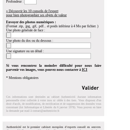
Profondeur :
» Découvrir les 10 conseils de l'expert
pour bien photographier ses objets de valeur
Envoyer des photos numériques :
(Format .zip, .jpg, .gif, .pdf... et poids inférieur à 4 Mo par fichier. )
Une photo générale de face :
Une photo du dos ou du dessous :
Une signature ou un détail :
Si vous rencontrez la moindre difficulté pour nous faire
parvenir vos images, vous pouvez nous contacter à
ICI
* Mentions obligatoires
Ces informations sont destinées au cabinet Authenticité. Aucune information
personnelle n'est collectée à votre insu ni cédée à des tiers. Vous disposez d'un
droit d'accés, de modification, de rectification et de suppression des données vous
concernant (loi Informatique et Libertés du 6 janvier 1978). Vous pouvez en faire
la demande par mail à
contact@authenticite.fr
.
Authenticité est le premier cabinet européen d'experts conseil en oeuvres