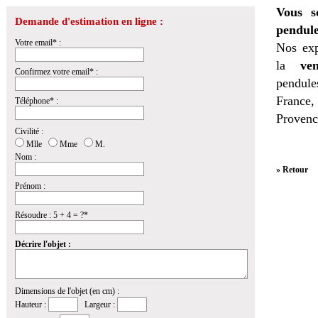
Vous s
Demande d'estimation en ligne :
pendule
Votre email* :
Nos exp
la
ven
Confirmez votre email* :
pendules
France,
Téléphone* :
Provenc
Civilité :
Mlle
Mme
M.
Nom :
» Retour
Prénom :
Résoudre : 5 + 4 = ?*
Décrire l'objet :
Dimensions de l'objet (en cm) :
Hauteur :
Largeur :