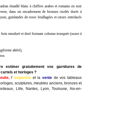
cadran émaillé blanc à chiffres arabes et romains en noir
erne, dans un encadrement de bronzes ciselés dorés à
uois, guirlandes de roses feuillagées et cœurs entrelacés
 bois mouluré et doré formant colonne tronquée (usure à
giforme altéré),
uros
re estimer gratuitement vos garnitures de
cartels et horloges ?
atuite,
l'
expertise
et la
vente
de vos tableaux
horloges, sculptures, meubles anciens, bronzes et
ordeaux, Lille, Nantes, Lyon, Toulouse, Aix-en-