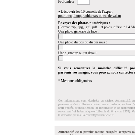
Profondeur :
» Découvrir les 10 conseils de l'expert
pour bien photographier ses objets de valeur
Envoyer des photos numériques :
(Format .zip, .jpg, .gif, .pdf... et poids inférieur à 4 Mo
Une photo générale de face :
Une photo du dos ou du dessous :
Une signature ou un détail :
Si vous rencontrez la moindre difficulté po
parvenir vos images, vous pouvez nous contacter
* Mentions obligatoires
Ces informations sont destinées au cabinet Authenticité. A
personnelle n'est collectée à votre insu ni cédée à des tiers.
droit d'accés, de modification, de rectification et de suppressi
concernant (loi Informatique et Libertés du 6 janvier 1978). V
la demande par mail à
contact@authenticite.fr
.
Authenticité est le premier cabinet européen d'experts co