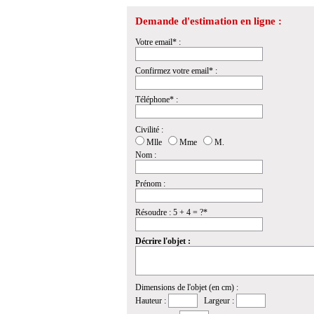
Demande d'estimation en ligne :
Votre email* :
Confirmez votre email* :
Téléphone* :
Civilité :
Mlle
Mme
M.
Nom :
Prénom :
Résoudre : 5 + 4 = ?*
Décrire l'objet :
Dimensions de l'objet (en cm) :
Hauteur :
Largeur :