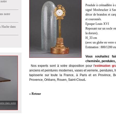
 notre
Pendule à crémaillère à 
signé Mosbrucker à Sav
ns notre
décor de brandon et carq
et couronnés.
Epoque Louis XVI
s Hache dans
Reposant sur un socle en
la dorure).
H_33 cm
(avec un globe en verre o
Estimation : 800/1200 e
Vous souhaitez fai
cheminée, pendules, 
Nos experts sont à votre disposition pour l'
estimation gr
anciens et peintures modernes, vases et verrerie, pendules, 
tapisserie sur toute la France, à Paris et en Province, B
Provence, Orléans, Rouen, Saint-Cloud
.
» Retour
serie dans notre