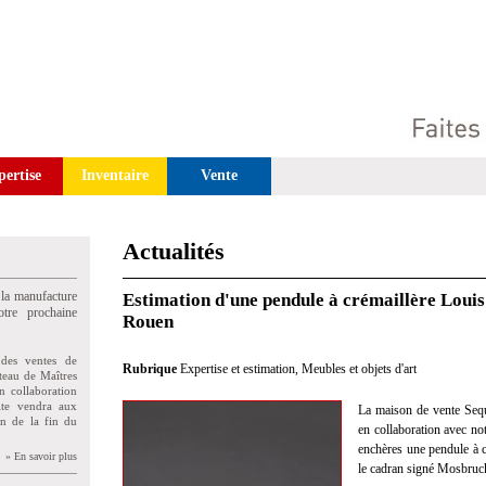
pertise
Inventaire
Vente
Actualités
 la manufacture
Estimation d'une pendule à crémaillère Louis
tre prochaine
Rouen
des ventes de
Rubrique
Expertise et estimation
,
Meubles et objets d'art
teau de Maîtres
n collaboration
uite vendra aux
La maison de vente Seq
on de la fin du
en collaboration avec not
enchères une pendule à c
» En savoir plus
le cadran signé Mosbruc