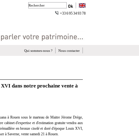
+33 6 95 34 93 78
Qui sommes-nous ?
Nous contacter
 XVI dans notre prochaine vente à
uana à Rouen sous le marteau de Maitre Jérome Drège,
re cabinet d'expertise et d'estimation gratuite vendra aux
rémaillère en bronze ciselé et doré d'époque Louis XVI,
ker à Saverne, vente samedi 21 à Rouen.