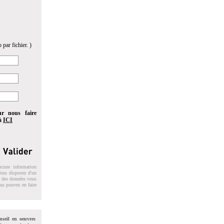
 par fichier. )
ur nous faire
 à
ICI
ucune information
 Vous disposez d'un
on des données vous
ous pouvez en faire
nseil en oeuvres