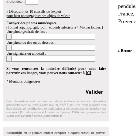
Profondeur :
pendules
» Découvrir les 10 conseils de l'expert
France,
pour bien photographier ses objets de valeur
Provenc
Envoyer des photos numériques :
(Format .zip, .jpg, .gif, .pdf... et poids inférieur à 4 Mo par fichier. )
Une photo générale de face :
Une photo du dos ou du dessous :
» Retour
Une signature ou un détail :
Si vous rencontrez la moindre difficulté pour nous faire
parvenir vos images, vous pouvez nous contacter à
ICI
* Mentions obligatoires
Ces informations sont destinées au cabinet Authenticité. Aucune information
personnelle n'est collectée à votre insu ni cédée à des tiers. Vous disposez d'un
droit d'accés, de modification, de rectification et de suppression des données vous
concernant (loi Informatique et Libertés du 6 janvier 1978). Vous pouvez en faire
la demande par mail à
contact@authenticite.fr
.
Authenticité est le premier cabinet européen d'experts conseil en oeuvres