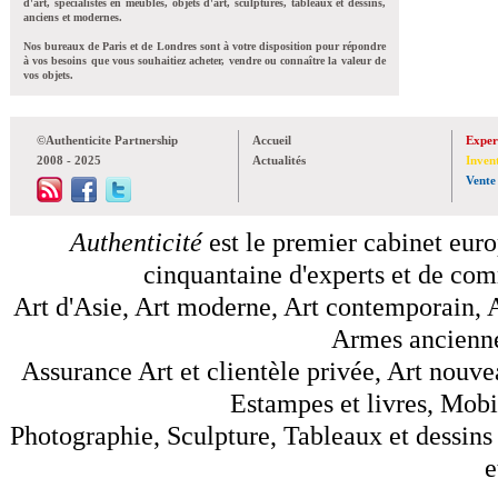
d'art, spécialistes en meubles, objets d'art, sculptures, tableaux et dessins,
anciens et modernes.
Nos bureaux de Paris et de Londres sont à votre disposition pour répondre
à vos besoins que vous souhaitiez acheter, vendre ou connaître la valeur de
vos objets.
©Authenticite Partnership
Accueil
Exper
2008 - 2025
Actualités
Inven
Vente
Authenticité
est le premier cabinet euro
cinquantaine d'experts et de comm
Art d'Asie, Art moderne, Art contemporain, A
Armes anciennes
Assurance Art et clientèle privée, Art nouve
Estampes et livres, Mobil
Photographie, Sculpture, Tableaux et dessins 
e