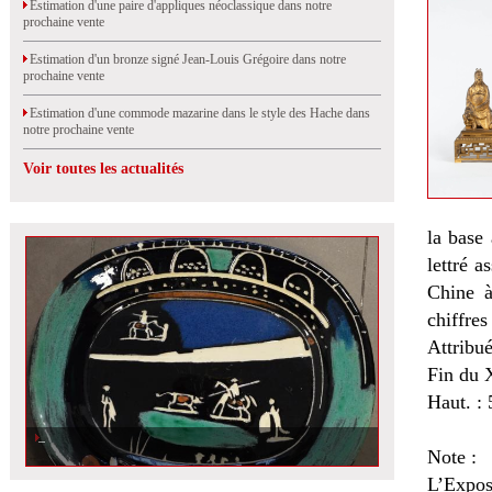
Estimation d'une paire d'appliques néoclassique dans notre
prochaine vente
Estimation d'un bronze signé Jean-Louis Grégoire dans notre
prochaine vente
Estimation d'une commode mazarine dans le style des Hache dans
notre prochaine vente
Voir toutes les actualités
la base
lettré 
Chine à
chiffres
Attribué
Fin du 
Haut. : 
Note :
L’Expos