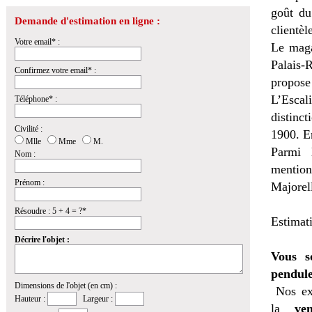
goût du
Demande d'estimation en ligne :
clientèl
Votre email* :
Le maga
Palais-R
Confirmez votre email* :
propose
L’Escal
Téléphone* :
distinct
Civilité :
1900. E
Mlle
Mme
M.
Parmi 
Nom :
mentio
Prénom :
Majorel
Résoudre : 5 + 4 = ?*
Estimat
Décrire l'objet :
Vous s
pendule
Dimensions de l'objet (en cm) :
Nos ex
Hauteur :
Largeur :
la
ven