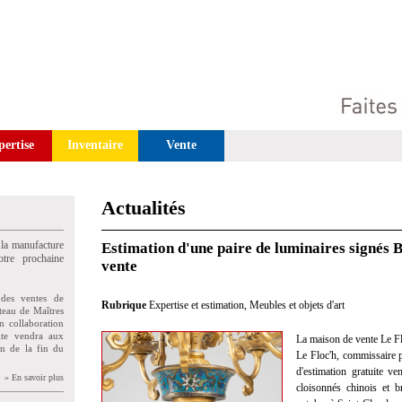
pertise
Inventaire
Vente
Actualités
 la manufacture
Estimation d'une paire de luminaires signés 
tre prochaine
vente
des ventes de
Rubrique
Expertise et estimation
,
Meubles et objets d'art
teau de Maîtres
n collaboration
uite vendra aux
La maison de vente Le Fl
on de la fin du
Le Floc'h, commissaire pr
d'estimation gratuite 
» En savoir plus
cloisonnés chinois et 