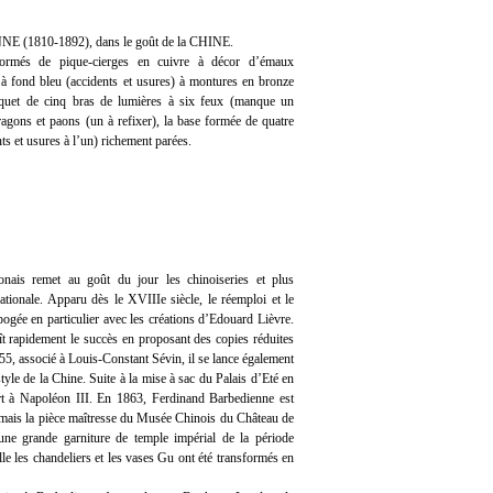
 (1810-1892), dans le goût de la CHINE.
formés de pique-cierges en cuivre à décor d’émaux
à fond bleu (accidents et usures) à montures en bronze
uquet de cinq bras de lumières à six feux (manque un
dragons et paons (un à refixer), la base formée de quatre
nts et usures à l’un) richement parées.
onais remet au goût du jour les chinoiseries et plus
nationale. Apparu dès le XVIIIe siècle, le réemploi et le
apogée en particulier avec les créations d’Edouard Lièvre.
t rapidement le succès en proposant des copies réduites
55, associé à Louis-Constant Sévin, il se lance également
tyle de la Chine. Suite à la mise à sac du Palais d’Eté en
ert à Napoléon III. En 1863, Ferdinand Barbedienne est
ormais la pièce maîtresse du Musée Chinois du Château de
ne grande garniture de temple impérial de la période
le les chandeliers et les vases Gu ont été transformés en