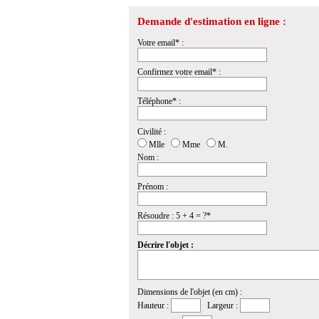
Demande d'estimation en ligne :
Votre email* :
Confirmez votre email* :
Téléphone* :
Civilité :
Mlle
Mme
M.
Nom :
Prénom :
Résoudre : 5 + 4 = ?*
Décrire l'objet :
Dimensions de l'objet (en cm) :
Hauteur :
Largeur :