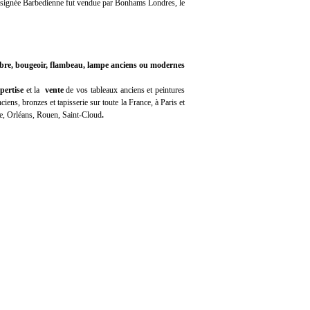
, signée Barbedienne fut vendue par Bonhams Londres, le
labre, bougeoir, flambeau, lampe anciens ou modernes
pertise
et la
vente
de vos tableaux anciens et peintures
iens, bronzes et tapisserie sur toute la France, à Paris et
e, Orléans, Rouen, Saint-Cloud
.