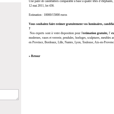
Une paire de candélabres comparable à base à quatre têtes d’éléphants
12 mai 2011, lot 436.
Estimation : 10000/15000 euros
Vous souhaitez faire estimer gratuitement vos luminaires, candé
?
Nos experts sont à votre disposition pour l'
estimation gratuite,
l'
ex
modernes, vases et verrerie, pendules, horloges, sculptures, meubles anc
en Province, Bordeaux, Lille, Nantes, Lyon, Toulouse, Aix-en-Provenc
» Retour