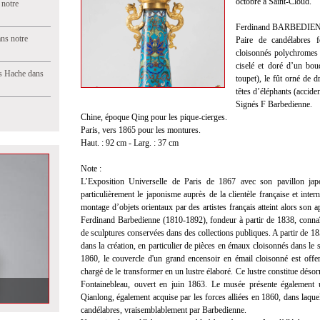
octobre à Saint-Cloud.
 notre
Ferdinand BARBEDIENNE
ns notre
Paire de candélabres 
cloisonnés polychromes 
ciselé et doré d’un bo
s Hache dans
toupet), le fût orné de 
têtes d’éléphants (accide
Signés F Barbedienne.
Chine, époque Qing pour les pique-cierges.
Paris, vers 1865 pour les montures.
Haut. : 92 cm - Larg. : 37 cm
Note :
L’Exposition Universelle de Paris de 1867 avec son pavillon jap
particulièrement le japonisme auprès de la clientèle française et inter
montage d’objets orientaux par des artistes français atteint alors son 
Ferdinand Barbedienne (1810-1892), fondeur à partir de 1838, connaî
de sculptures conservées dans des collections publiques. A partir de 18
dans la création, en particulier de pièces en émaux cloisonnés dans le s
1860, le couvercle d'un grand encensoir en émail cloisonné est off
chargé de le transformer en un lustre élaboré. Ce lustre constitue dés
Fontainebleau, ouvert en juin 1863. Le musée présente également u
Qianlong, également acquise par les forces alliées en 1860, dans laquel
candélabres, vraisemblablement par Barbedienne.