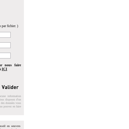
 par fichier. )
ur nous faire
 à
ICI
ucune information
 Vous disposez d'un
on des données vous
ous pouvez en faire
nseil en oeuvres