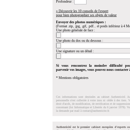
Profondeur :
» Découvrir les 10 conseils de l'expert
pour bien photographier ses objets de valeur
Envoyer des photos numériques :
(Format .zip, .jpg, .gif, .pdf... et poids inférieur à 4 Mo
Une photo générale de face :
Une photo du dos ou du dessous :
Une signature ou un détail :
Si vous rencontrez la moindre difficulté po
parvenir vos images, vous pouvez nous contacter
* Mentions obligatoires
Ces informations sont destinées au cabinet Authenticité. A
personnelle n'est collectée à votre insu ni cédée à des tiers.
droit d'accés, de modification, de rectification et de suppressi
concernant (loi Informatique et Libertés du 6 janvier 1978). V
la demande par mail à
contact@authenticite.fr
.
Authenticité est le premier cabinet européen d'experts co