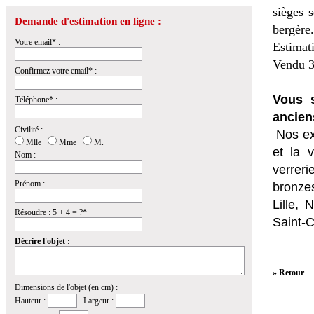
sièges 
Demande d'estimation en ligne :
bergère.
Votre email* :
Estimat
Vendu 3
Confirmez votre email* :
Vous s
Téléphone* :
ancien
Civilité :
Nos ex
Mlle
Mme
M.
et la
v
Nom :
verrer
Prénom :
bronzes
Lille,
Résoudre : 5 + 4 = ?*
Saint-
Décrire l'objet :
» Retour
Dimensions de l'objet (en cm) :
Hauteur :
Largeur :