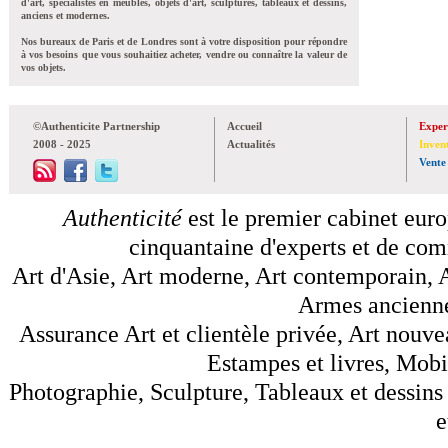
d'art, spécialistes en meubles, objets d'art, sculptures, tableaux et dessins,
anciens et modernes.
Nos bureaux de Paris et de Londres sont à votre disposition pour répondre
à vos besoins que vous souhaitiez acheter, vendre ou connaître la valeur de
vos objets.
©Authenticite Partnership
Accueil
Exper
2008 - 2025
Actualités
Inven
Vente
Authenticité
est le premier cabinet euro
cinquantaine d'experts et de comm
Art d'Asie, Art moderne, Art contemporain, A
Armes anciennes
Assurance Art et clientèle privée, Art nouve
Estampes et livres, Mobil
Photographie, Sculpture, Tableaux et dessins 
e