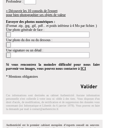
Profondeur :
» Découvrir les 10 conseils de l'expert
pour bien photographier ses objets de valeur
Envoyer des photos numériques :
(Format .zip, .jpg, .gif, .pdf... et poids inférieur à 4 Mo par fichier. )
Une photo générale de face :
Une photo du dos ou du dessous :
Une signature ou un détail :
Si vous rencontrez la moindre difficulté pour nous faire
parvenir vos images, vous pouvez nous contacter à
ICI
* Mentions obligatoires
Ces informations sont destinées au cabinet Authenticité. Aucune information
personnelle n'est collectée à votre insu ni cédée à des tiers. Vous disposez d'un
droit d'accés, de modification, de rectification et de suppression des données vous
concernant (loi Informatique et Libertés du 6 janvier 1978). Vous pouvez en faire
la demande par mail à
contact@authenticite.fr
.
Authenticité est le premier cabinet européen d'experts conseil en oeuvres