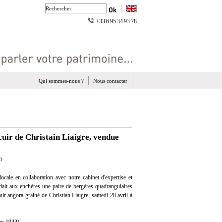
+33 6 95 34 93 78
Qui sommes-nous ?
Nous contacter
cuir de Christain Liaigre, vendue
n
cale en collaboration avec notre cabinet d'expertise et
ndait aux enchères une paire de bergères quadrangulaires
cuir angora grainé de Christian Liaigre, samedi 28 avril à