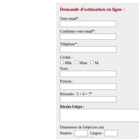
Demande d'estimation en ligne :
Votre email* :
Confirmez votre email* :
Téléphone* :
Civilité :
Mlle
Mme
M.
Nom :
Prénom :
Résoudre : 5 + 4 = ?*
Décrire l'objet :
Dimensions de l'objet (en cm) :
Hauteur :
Largeur :