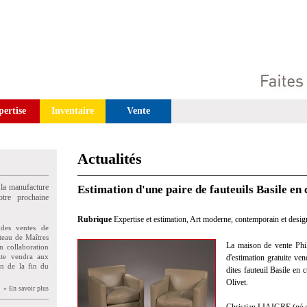
pertise
Inventaire
Vente
Actualités
 la manufacture
Estimation d'une paire de fauteuils Basile en 
tre prochaine
Rubrique
Expertise et estimation
,
Art moderne, contemporain et desig
des ventes de
teau de Maîtres
La maison de vente Philo
n collaboration
uite vendra aux
d'estimation gratuite ve
on de la fin du
dites fauteuil Basile en 
Olivet.
» En savoir plus