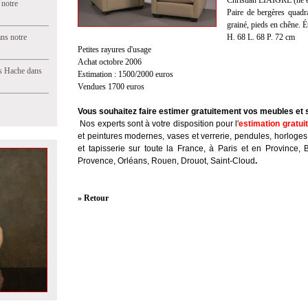
Christian LIAIGRE (né 
 notre
Paire de bergères quadra
grainé, pieds en chêne. Ét
ns notre
H. 68 L. 68 P. 72 cm
Petites rayures d'usage
Achat octobre 2006
s Hache dans
Estimation : 1500/2000 euros
Vendues 1700 euros
Vous souhaitez faire estimer gratuitement vos meubles et 
Nos experts sont à votre disposition pour l'
estimation gratui
et peintures modernes, vases et verrerie, pendules, horloges
et tapisserie sur toute la France, à Paris et en Province, 
Provence, Orléans, Rouen, Drouot, Saint-Cloud
.
» Retour