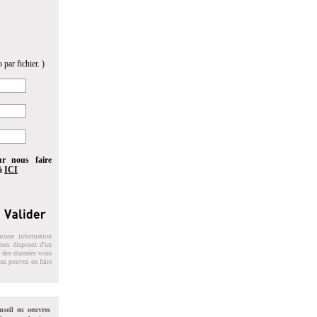
 par fichier. )
ur nous faire
 à
ICI
ucune information
 Vous disposez d'un
on des données vous
ous pouvez en faire
nseil en oeuvres