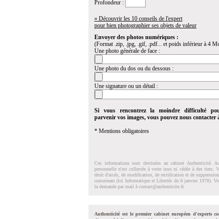
Profondeur :
» Découvrir les 10 conseils de l'expert
pour bien photographier ses objets de valeur
Envoyer des photos numériques :
(Format .zip, .jpg, .gif, .pdf... et poids inférieur à 4 Mo
Une photo générale de face :
Une photo du dos ou du dessous :
Une signature ou un détail :
Si vous rencontrez la moindre difficulté po
parvenir vos images, vous pouvez nous contacter
* Mentions obligatoires
Ces informations sont destinées au cabinet Authenticité. A
personnelle n'est collectée à votre insu ni cédée à des tiers.
droit d'accés, de modification, de rectification et de suppressi
concernant (loi Informatique et Libertés du 6 janvier 1978). V
la demande par mail à
contact@authenticite.fr
.
Authenticité est le premier cabinet européen d'experts co