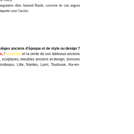
en 1943).
ngulaires dites fauteuil Basile, couverte de cuir angora
iquette sous l'assise.
sièges anciens d'époque et de style ou design ?
te
,
l'
expertise
et la
vente
de vos tableaux anciens
, sculptures, meubles anciens et design, bronzes
Bordeaux, Lille, Nantes, Lyon, Toulouse, Aix-en-