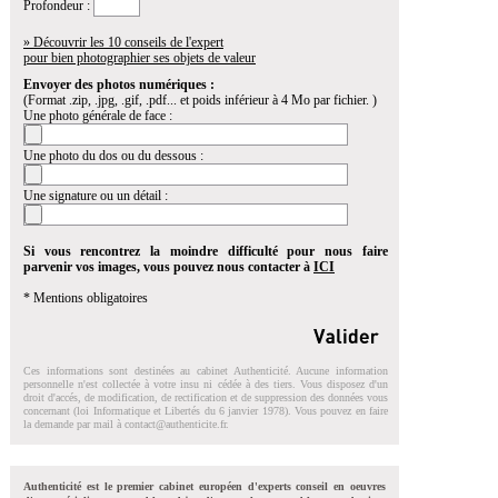
Profondeur :
» Découvrir les 10 conseils de l'expert
pour bien photographier ses objets de valeur
Envoyer des photos numériques :
(Format .zip, .jpg, .gif, .pdf... et poids inférieur à 4 Mo par fichier. )
Une photo générale de face :
Une photo du dos ou du dessous :
Une signature ou un détail :
Si vous rencontrez la moindre difficulté pour nous faire
parvenir vos images, vous pouvez nous contacter à
ICI
* Mentions obligatoires
Ces informations sont destinées au cabinet Authenticité. Aucune information
personnelle n'est collectée à votre insu ni cédée à des tiers. Vous disposez d'un
droit d'accés, de modification, de rectification et de suppression des données vous
concernant (loi Informatique et Libertés du 6 janvier 1978). Vous pouvez en faire
la demande par mail à
contact@authenticite.fr
.
Authenticité est le premier cabinet européen d'experts conseil en oeuvres