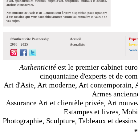
d'art, spécialistes en meubles, objets d'art, sculptures, tableaux et dessins,
anciens et modernes.
Nos bureaux de Paris et de Londres sont à votre disposition pour répondre
à vos besoins que vous souhaitiez acheter, vendre ou connaître la valeur de
vos objets.
©Authenticite Partnership
Accueil
Exper
2008 - 2025
Actualités
Inven
Vente
Authenticité
est le premier cabinet euro
cinquantaine d'experts et de comm
Art d'Asie, Art moderne, Art contemporain, A
Armes anciennes
Assurance Art et clientèle privée, Art nouve
Estampes et livres, Mobil
Photographie, Sculpture, Tableaux et dessins 
e