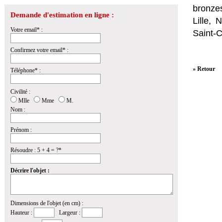
bronzes
Demande d'estimation en ligne :
Lille,
Votre email* :
Saint-
Confirmez votre email* :
» Retour
Téléphone* :
Civilité :
Mlle
Mme
M.
Nom :
Prénom :
Résoudre : 5 + 4 = ?*
Décrire l'objet :
Dimensions de l'objet (en cm) :
Hauteur :
Largeur :