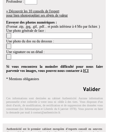
Profondeur :
» Découvrir les 10 conseils de l'expert
pour bien photographier ses objets de valeur
Envoyer des photos numériques :
(Format .zip, .jpg, .gif, .pdf... et poids inférieur à 4 Mo par fichier. )
Une photo générale de face :
Une photo du dos ou du dessous :
Une signature ou un détail :
Si vous rencontrez la moindre difficulté pour nous faire
parvenir vos images, vous pouvez nous contacter à
ICI
* Mentions obligatoires
Ces informations sont destinées au cabinet Authenticité. Aucune information
personnelle n'est collectée à votre insu ni cédée à des tiers. Vous disposez d'un
droit d'accés, de modification, de rectification et de suppression des données vous
concernant (loi Informatique et Libertés du 6 janvier 1978). Vous pouvez en faire
la demande par mail à
contact@authenticite.fr
.
Authenticité est le premier cabinet européen d'experts conseil en oeuvres