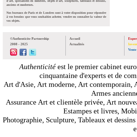
d'art, spécialistes en meubles, objets d'art, sculptures, tableaux et dessins,
anciens et modernes.
Nos bureaux de Paris et de Londres sont à votre disposition pour répondre
à vos besoins que vous souhaitiez acheter, vendre ou connaître la valeur de
vos objets.
©Authenticite Partnership
Accueil
Exper
2008 - 2025
Actualités
Inven
Vente
Authenticité
est le premier cabinet euro
cinquantaine d'experts et de comm
Art d'Asie, Art moderne, Art contemporain, A
Armes anciennes
Assurance Art et clientèle privée, Art nouve
Estampes et livres, Mobil
Photographie, Sculpture, Tableaux et dessins 
e