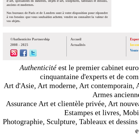
d'art, spécialistes en meubles, objets d'art, sculptures, tableaux et dessins,
anciens et modernes.
Nos bureaux de Paris et de Londres sont à votre disposition pour répondre
à vos besoins que vous souhaitiez acheter, vendre ou connaître la valeur de
vos objets.
©Authenticite Partnership
Accueil
Exper
2008 - 2025
Actualités
Inven
Vente
Authenticité
est le premier cabinet euro
cinquantaine d'experts et de comm
Art d'Asie, Art moderne, Art contemporain, A
Armes anciennes
Assurance Art et clientèle privée, Art nouve
Estampes et livres, Mobil
Photographie, Sculpture, Tableaux et dessins 
e