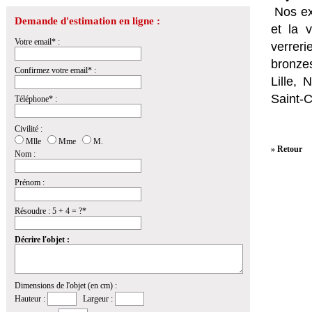
Nos ex
Demande d'estimation en ligne :
et la
v
Votre email* :
verrer
bronzes
Confirmez votre email* :
Lille,
Saint-
Téléphone* :
Civilité :
Mlle
Mme
M.
» Retour
Nom :
Prénom :
Résoudre : 5 + 4 = ?*
Décrire l'objet :
Dimensions de l'objet (en cm) :
Hauteur :
Largeur :