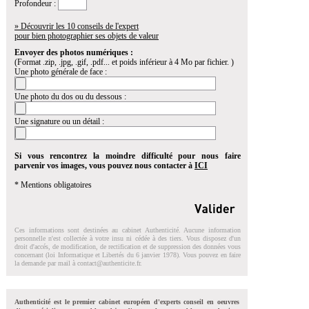
Profondeur :
» Découvrir les 10 conseils de l'expert
pour bien photographier ses objets de valeur
Envoyer des photos numériques :
(Format .zip, .jpg, .gif, .pdf... et poids inférieur à 4 Mo par fichier. )
Une photo générale de face :
Une photo du dos ou du dessous :
Une signature ou un détail :
Si vous rencontrez la moindre difficulté pour nous faire
parvenir vos images, vous pouvez nous contacter à
ICI
* Mentions obligatoires
Ces informations sont destinées au cabinet Authenticité. Aucune information
personnelle n'est collectée à votre insu ni cédée à des tiers. Vous disposez d'un
droit d'accés, de modification, de rectification et de suppression des données vous
concernant (loi Informatique et Libertés du 6 janvier 1978). Vous pouvez en faire
la demande par mail à
contact@authenticite.fr
.
Authenticité est le premier cabinet européen d'experts conseil en oeuvres