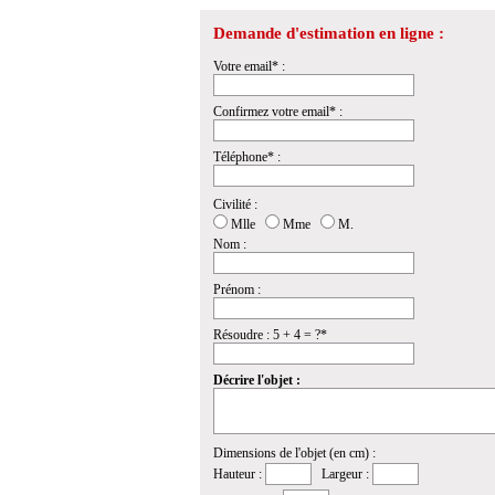
Demande d'estimation en ligne :
Votre email* :
Confirmez votre email* :
Téléphone* :
Civilité :
Mlle
Mme
M.
Nom :
Prénom :
Résoudre : 5 + 4 = ?*
Décrire l'objet :
Dimensions de l'objet (en cm) :
Hauteur :
Largeur :