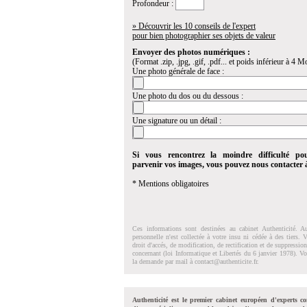
Profondeur :
» Découvrir les 10 conseils de l'expert
pour bien photographier ses objets de valeur
Envoyer des photos numériques :
(Format .zip, .jpg, .gif, .pdf... et poids inférieur à 4 Mo
Une photo générale de face :
Une photo du dos ou du dessous :
Une signature ou un détail :
Si vous rencontrez la moindre difficulté po
parvenir vos images, vous pouvez nous contacter
* Mentions obligatoires
Ces informations sont destinées au cabinet Authenticité. A
personnelle n'est collectée à votre insu ni cédée à des tiers.
droit d'accés, de modification, de rectification et de suppressi
concernant (loi Informatique et Libertés du 6 janvier 1978). V
la demande par mail à
contact@authenticite.fr
.
Authenticité est le premier cabinet européen d'experts co