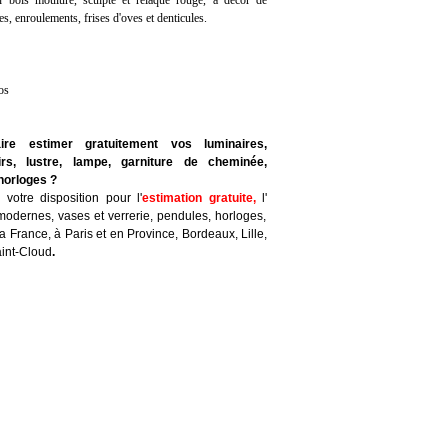
en bois mouluré, sculpté et relaqué rouge, à décor de
es, enroulements, frises d'oves et denticules.
os
ire estimer gratuitement vos luminaires,
rs, lustre, lampe, garniture de cheminée,
 horloges ?
votre disposition pour l'
estimation gratuite,
l'
modernes, vases et verrerie, pendules, horloges,
a France, à Paris et en Province, Bordeaux, Lille,
aint-Cloud
.