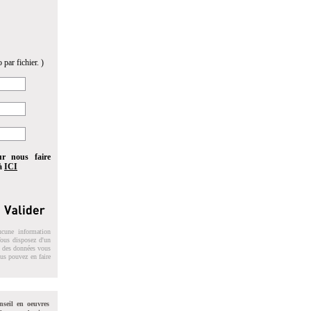
 par fichier. )
ur nous faire
 à
ICI
ucune information
 Vous disposez d'un
on des données vous
ous pouvez en faire
nseil en oeuvres