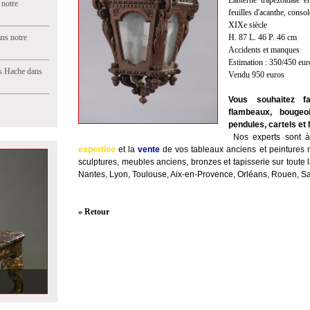
Lanterne trapézoïdale 
 notre
feuilles d'acanthe, consol
XIXe siècle
ns notre
H. 87 L. 46 P. 46 cm
Accidents et manques
Estimation : 350/450 eur
s Hache dans
Vendu 950 euros
Vous souhaitez fa
flambeaux, bougeoi
pendules, cartels et
Nos experts sont à 
expertise
et la
vente
de vos tableaux anciens et peintures 
sculptures, meubles anciens, bronzes et tapisserie sur toute l
Nantes, Lyon, Toulouse, Aix-en-Provence, Orléans, Rouen, S
» Retour