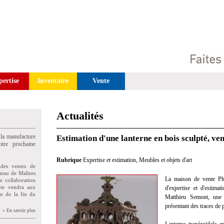
pertise
Inventaire
Vente
Actualités
 la manufacture
Estimation d'une lanterne en bois sculpté, ve
tre prochaine
Rubrique
Expertise et estimation
,
Meubles et objets d'art
des ventes de
teau de Maîtres
La maison de vente Phi
n collaboration
uite vendra aux
d'expertise et d'estima
on de la fin du
Matthieu Semont, une 
présentant des traces de
» En savoir plus