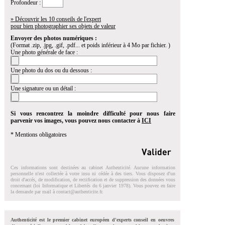
Profondeur :
» Découvrir les 10 conseils de l'expert
pour bien photographier ses objets de valeur
Envoyer des photos numériques :
(Format .zip, .jpg, .gif, .pdf... et poids inférieur à 4 Mo par fichier. )
Une photo générale de face :
Une photo du dos ou du dessous :
Une signature ou un détail :
Si vous rencontrez la moindre difficulté pour nous faire
parvenir vos images, vous pouvez nous contacter à
ICI
* Mentions obligatoires
Ces informations sont destinées au cabinet Authenticité. Aucune information
personnelle n'est collectée à votre insu ni cédée à des tiers. Vous disposez d'un
droit d'accés, de modification, de rectification et de suppression des données vous
concernant (loi Informatique et Libertés du 6 janvier 1978). Vous pouvez en faire
la demande par mail à
contact@authenticite.fr
.
Authenticité est le premier cabinet européen d'experts conseil en oeuvres