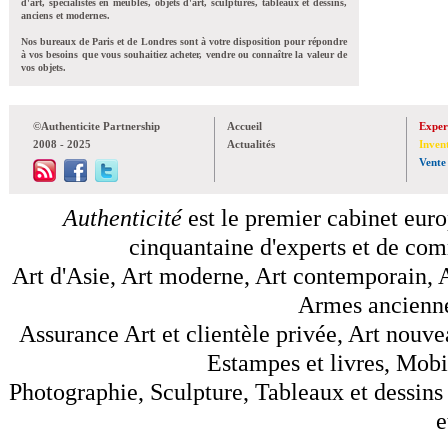
d'art, spécialistes en meubles, objets d'art, sculptures, tableaux et dessins,
anciens et modernes.
Nos bureaux de Paris et de Londres sont à votre disposition pour répondre
à vos besoins que vous souhaitiez acheter, vendre ou connaître la valeur de
vos objets.
©Authenticite Partnership
Accueil
Exper
2008 - 2025
Actualités
Inven
Vente
Authenticité
est le premier cabinet euro
cinquantaine d'experts et de comm
Art d'Asie, Art moderne, Art contemporain, A
Armes anciennes
Assurance Art et clientèle privée, Art nouve
Estampes et livres, Mobil
Photographie, Sculpture, Tableaux et dessins 
e