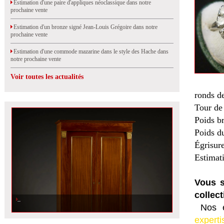
Estimation d'une paire d'appliques néoclassique dans notre
prochaine vente
Estimation d'un bronze signé Jean-Louis Grégoire dans notre
prochaine vente
Estimation d'une commode mazarine dans le style des Hache dans
notre prochaine vente
Voir toutes les actualités
ronds de
Tour de 
Poids br
Poids du
Égrisur
Estimat
Vous s
collect
Nos e
experti