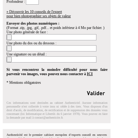
Profondeur :
» Découvrir les 10 conseils de l'expert
pour bien photographier ses objets de valeur
Envoyer des photos numériques :
(Format .zip, .jpg, .gif, .pdf... et poids inférieur à 4 Mo par fichier. )
Une photo générale de face :
Une photo du dos ou du dessous :
Une signature ou un détail :
Si vous rencontrez la moindre difficulté pour nous faire
parvenir vos images, vous pouvez nous contacter à
ICI
* Mentions obligatoires
Ces informations sont destinées au cabinet Authenticité. Aucune information
personnelle n'est collectée à votre insu ni cédée à des tiers. Vous disposez d'un
droit d'accés, de modification, de rectification et de suppression des données vous
concernant (loi Informatique et Libertés du 6 janvier 1978). Vous pouvez en faire
la demande par mail à
contact@authenticite.fr
.
Authenticité est le premier cabinet européen d'experts conseil en oeuvres