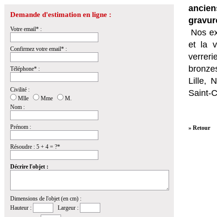
ancien
Demande d'estimation en ligne :
gravur
Votre email* :
Nos ex
et la
v
Confirmez votre email* :
verrer
bronzes
Téléphone* :
Lille,
Civilité :
Saint-
Mlle
Mme
M.
Nom :
Prénom :
» Retour
Résoudre : 5 + 4 = ?*
Décrire l'objet :
Dimensions de l'objet (en cm) :
Hauteur :
Largeur :