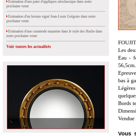
Estimation d'une paire d'appliques néoclassique dans notre
prochaine vente
Estimation d'un bronze signé Jean-Louis Grégoire dans notre
prochaine vente
Estimation d'une commode mazarine dans le style des Hache dans
notre prochaine vente
FOUJITA
Voir toutes les actualités
Les deu
Eau - f
56,5cm.
Epreuve
bas à g
Légères 
quelque
Bords t
Dimensi
Vendue 
Vous s