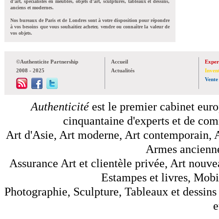
d'art, spécialistes en meubles, objets d'art, sculptures, tableaux et dessins,
anciens et modernes.
Nos bureaux de Paris et de Londres sont à votre disposition pour répondre
à vos besoins que vous souhaitiez acheter, vendre ou connaître la valeur de
vos objets.
©Authenticite Partnership
Accueil
Exper
2008 - 2025
Actualités
Inven
Vente
Authenticité
est le premier cabinet euro
cinquantaine d'experts et de comm
Art d'Asie, Art moderne, Art contemporain, A
Armes anciennes
Assurance Art et clientèle privée, Art nouve
Estampes et livres, Mobil
Photographie, Sculpture, Tableaux et dessins 
e