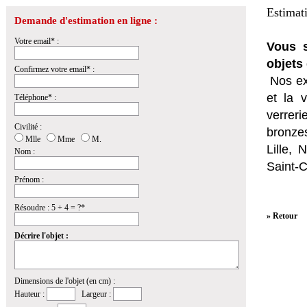
Estimat
Demande d'estimation en ligne :
Votre email* :
Vous s
objets 
Confirmez votre email* :
Nos ex
et la
v
Téléphone* :
verrer
Civilité :
bronzes
Mlle
Mme
M.
Lille,
Nom :
Saint-
Prénom :
Résoudre : 5 + 4 = ?*
» Retour
Décrire l'objet :
Dimensions de l'objet (en cm) :
Hauteur :
Largeur :