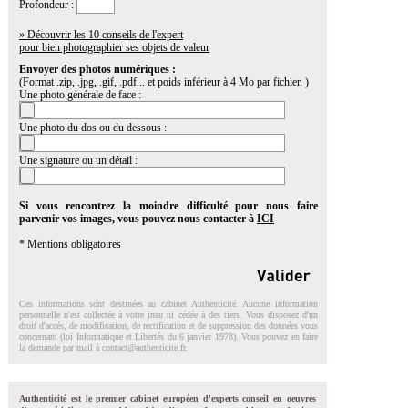
Profondeur :
» Découvrir les 10 conseils de l'expert
pour bien photographier ses objets de valeur
Envoyer des photos numériques :
(Format .zip, .jpg, .gif, .pdf... et poids inférieur à 4 Mo par fichier. )
Une photo générale de face :
Une photo du dos ou du dessous :
Une signature ou un détail :
Si vous rencontrez la moindre difficulté pour nous faire
parvenir vos images, vous pouvez nous contacter à
ICI
* Mentions obligatoires
Ces informations sont destinées au cabinet Authenticité. Aucune information
personnelle n'est collectée à votre insu ni cédée à des tiers. Vous disposez d'un
droit d'accés, de modification, de rectification et de suppression des données vous
concernant (loi Informatique et Libertés du 6 janvier 1978). Vous pouvez en faire
la demande par mail à
contact@authenticite.fr
.
Authenticité est le premier cabinet européen d'experts conseil en oeuvres