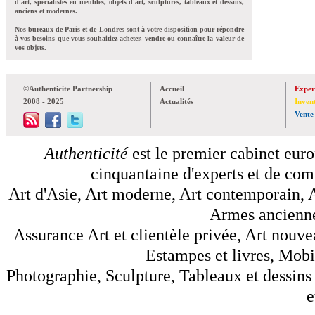
d'art, spécialistes en meubles, objets d'art, sculptures, tableaux et dessins,
anciens et modernes.
Nos bureaux de Paris et de Londres sont à votre disposition pour répondre
à vos besoins que vous souhaitiez acheter, vendre ou connaître la valeur de
vos objets.
©Authenticite Partnership
Accueil
Exper
2008 - 2025
Actualités
Inven
Vente
Authenticité
est le premier cabinet euro
cinquantaine d'experts et de comm
Art d'Asie, Art moderne, Art contemporain, A
Armes anciennes
Assurance Art et clientèle privée, Art nouve
Estampes et livres, Mobil
Photographie, Sculpture, Tableaux et dessins 
e