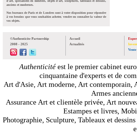
d'art, spécialistes en meubles, objets d'art, sculptures, tableaux et dessins,
anciens et modernes.
Nos bureaux de Paris et de Londres sont à votre disposition pour répondre
à vos besoins que vous souhaitiez acheter, vendre ou connaître la valeur de
vos objets.
©Authenticite Partnership
Accueil
Exper
2008 - 2025
Actualités
Inven
Vente
Authenticité
est le premier cabinet euro
cinquantaine d'experts et de comm
Art d'Asie, Art moderne, Art contemporain, A
Armes anciennes
Assurance Art et clientèle privée, Art nouve
Estampes et livres, Mobil
Photographie, Sculpture, Tableaux et dessins 
e