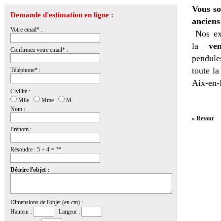
Vous so
Demande d'estimation en ligne :
anciens
Votre email* :
Nos ex
la
ven
Confirmez votre email* :
pendules
toute l
Téléphone* :
Aix-en-
Civilité :
Mlle
Mme
M.
Nom :
» Retour
Prénom :
Résoudre : 5 + 4 = ?*
Décrire l'objet :
Dimensions de l'objet (en cm) :
Hauteur :
Largeur :