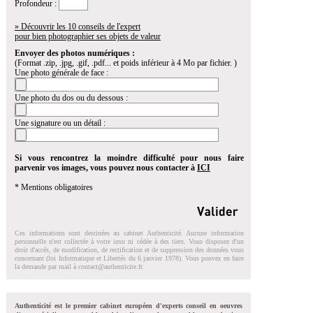
Profondeur :
» Découvrir les 10 conseils de l'expert
pour bien photographier ses objets de valeur
Envoyer des photos numériques :
(Format .zip, .jpg, .gif, .pdf... et poids inférieur à 4 Mo par fichier. )
Une photo générale de face :
Une photo du dos ou du dessous :
Une signature ou un détail :
Si vous rencontrez la moindre difficulté pour nous faire
parvenir vos images, vous pouvez nous contacter à
ICI
* Mentions obligatoires
Ces informations sont destinées au cabinet Authenticité. Aucune information
personnelle n'est collectée à votre insu ni cédée à des tiers. Vous disposez d'un
droit d'accés, de modification, de rectification et de suppression des données vous
concernant (loi Informatique et Libertés du 6 janvier 1978). Vous pouvez en faire
la demande par mail à
contact@authenticite.fr
.
Authenticité est le premier cabinet européen d'experts conseil en oeuvres