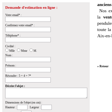
anciens
Demande d'estimation en ligne :
Nos ex
Votre email* :
la
vent
pendules
Confirmez votre email* :
toute l
Aix-en-
Téléphone* :
Civilité :
Mlle
Mme
M.
Nom :
Prénom :
» Retour
Résoudre : 5 + 4 = ?*
Décrire l'objet :
Dimensions de l'objet (en cm) :
Hauteur :
Largeur :