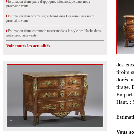
Estimation d'une paire d'appliques néoclassique dans notre
prochaine vente
Estimation d'un bronze signé Jean-Louis Grégoire dans notre
prochaine vente
Estimation d'une commode mazarine dans le style des Hache dans
notre prochaine vente
Voir toutes les actualités
des enc
tiroirs 
dorés n
tirage. 
En part
Haut. : 
Estimat
Vous so