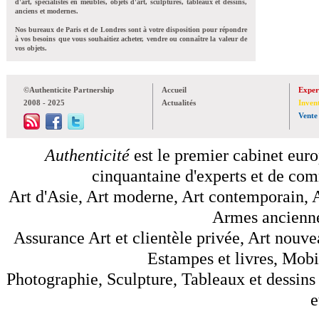
d'art, spécialistes en meubles, objets d'art, sculptures, tableaux et dessins,
anciens et modernes.
Nos bureaux de Paris et de Londres sont à votre disposition pour répondre
à vos besoins que vous souhaitiez acheter, vendre ou connaître la valeur de
vos objets.
©Authenticite Partnership
Accueil
Exper
2008 - 2025
Actualités
Inven
Vente
Authenticité
est le premier cabinet euro
cinquantaine d'experts et de comm
Art d'Asie, Art moderne, Art contemporain, A
Armes anciennes
Assurance Art et clientèle privée, Art nouve
Estampes et livres, Mobil
Photographie, Sculpture, Tableaux et dessins 
e