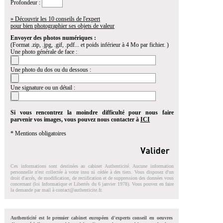
Profondeur :
» Découvrir les 10 conseils de l'expert
pour bien photographier ses objets de valeur
Envoyer des photos numériques :
(Format .zip, .jpg, .gif, .pdf... et poids inférieur à 4 Mo par fichier. )
Une photo générale de face :
Une photo du dos ou du dessous :
Une signature ou un détail :
Si vous rencontrez la moindre difficulté pour nous faire
parvenir vos images, vous pouvez nous contacter à
ICI
* Mentions obligatoires
Ces informations sont destinées au cabinet Authenticité. Aucune information
personnelle n'est collectée à votre insu ni cédée à des tiers. Vous disposez d'un
droit d'accés, de modification, de rectification et de suppression des données vous
concernant (loi Informatique et Libertés du 6 janvier 1978). Vous pouvez en faire
la demande par mail à
contact@authenticite.fr
.
Authenticité est le premier cabinet européen d'experts conseil en oeuvres