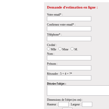
Demande d'estimation en ligne :
Votre email* :
Confirmez votre email* :
Téléphone* :
Civilité :
Mlle
Mme
M.
Nom :
Prénom :
Résoudre : 5 + 4 = ?*
Décrire l'objet :
Dimensions de l'objet (en cm) :
Hauteur :
Largeur :