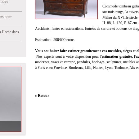
 notre
Commode tombeau galbée t
sur trois rangs, la trave
ns notre
Milieu du XVIIIe siècle
H. 88, L. 130, P. 67 cm
Accidents, fentes et restaurations. Entrées de serrure et boutons de tir
s Hache dans
Estimation : 500/600 euros
Vous souhaitez faire estimer gratuitement vos meubles, sièges et ob
Nos experts sont à votre disposition pour l'
estimation gratuite
,
l'
ex
modernes, vases et verrerie, pendules, horloges, sculptures, meubles anc
à Paris et en Province, Bordeaux, Lille, Nantes, Lyon, Toulouse, Aix-
» Retour