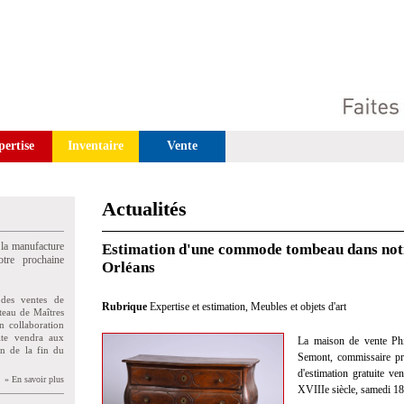
pertise
Inventaire
Vente
Actualités
 la manufacture
Estimation d'une commode tombeau dans notr
tre prochaine
Orléans
des ventes de
Rubrique
Expertise et estimation
,
Meubles et objets d'art
teau de Maîtres
n collaboration
uite vendra aux
La maison de vente Phi
on de la fin du
Semont, commissaire pris
d'estimation gratuite 
» En savoir plus
XVIIIe siècle, samedi 18 