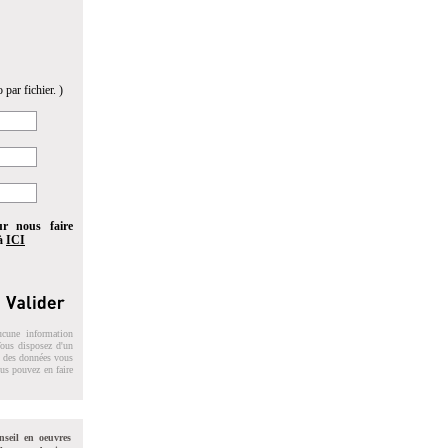
 par fichier. )
ur nous faire
 à
ICI
ucune information
 Vous disposez d'un
on des données vous
ous pouvez en faire
nseil en oeuvres