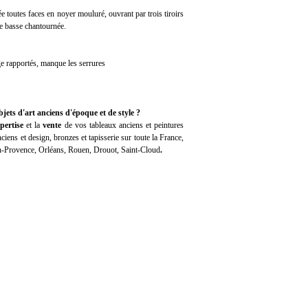
outes faces en noyer mouluré, ouvrant par trois tiroirs
rse basse chantournée.
age rapportés, manque les serrures
jets d'art anciens d'époque et de style ?
pertise
et la
vente
de vos tableaux anciens et peintures
iens et design, bronzes et tapisserie sur toute la France,
en-Provence, Orléans, Rouen, Drouot, Saint-Cloud
.