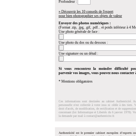
Profondeur :
» Découvrir les 10 conseils de l'expert
pour bien photographier ses objets de valeur
Envoyer des photos numériques :
(Format .zip, .jpg, .gif, .pdf... et poids inférieur à 4 Mo
Une photo générale de face :
Une photo du dos ou du dessous :
Une signature ou un détail :
Si vous rencontrez la moindre difficulté po
parvenir vos images, vous pouvez nous contacter
* Mentions obligatoires
Ces informations sont destinées au cabinet Authenticité. A
personnelle n'est collectée à votre insu ni cédée à des tiers.
droit d'accés, de modification, de rectification et de suppressi
concernant (loi Informatique et Libertés du 6 janvier 1978). V
la demande par mail à
contact@authenticite.fr
.
Authenticité est le premier cabinet européen d'experts co