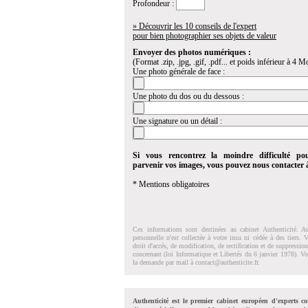
Profondeur :
» Découvrir les 10 conseils de l'expert
pour bien photographier ses objets de valeur
Envoyer des photos numériques :
(Format .zip, .jpg, .gif, .pdf... et poids inférieur à 4 Mo
Une photo générale de face :
Une photo du dos ou du dessous :
Une signature ou un détail :
Si vous rencontrez la moindre difficulté po
parvenir vos images, vous pouvez nous contacter
* Mentions obligatoires
Ces informations sont destinées au cabinet Authenticité. A
personnelle n'est collectée à votre insu ni cédée à des tiers.
droit d'accés, de modification, de rectification et de suppressi
concernant (loi Informatique et Libertés du 6 janvier 1978). V
la demande par mail à
contact@authenticite.fr
.
Authenticité est le premier cabinet européen d'experts co