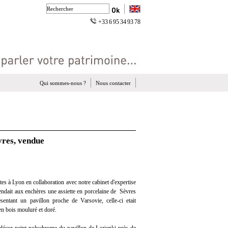
+33 6 95 34 93 78
Qui sommes-nous ?
Nous contacter
vres, vendue
es à Lyon en collaboration avec notre cabinet d'expertise
vendait aux enchères une assiette en porcelaine de Sèvres
sentant un pavillon proche de Varsovie, celle-ci etait
en bois mouluré et doré.