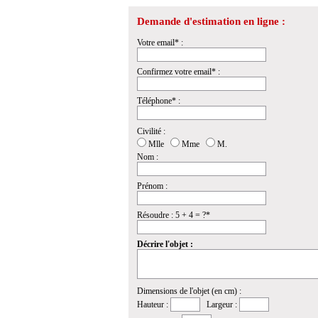
Demande d'estimation en ligne :
Votre email* :
Confirmez votre email* :
Téléphone* :
Civilité :
Mlle
Mme
M.
Nom :
Prénom :
Résoudre : 5 + 4 = ?*
Décrire l'objet :
Dimensions de l'objet (en cm) :
Hauteur :
Largeur :