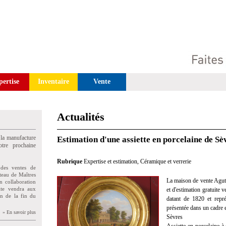
pertise
Inventaire
Vente
Actualités
 la manufacture
Estimation d'une assiette en porcelaine de Sè
tre prochaine
Rubrique
Expertise et estimation
,
Céramique et verrerie
des ventes de
teau de Maîtres
La maison de vente Agutt
n collaboration
uite vendra aux
et d'estimation gratuite 
on de la fin du
datant de 1820 et repré
présentée dans un cadre 
» En savoir plus
S
è
vres