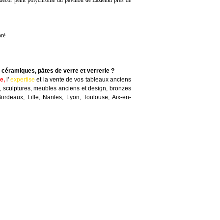
 décor peint polychrome du pavillon de Lazienki près de
oré
, céramiques, p
â
tes de verre et verrerie ?
te
,
l'
expertise
et la
vente
de vos tableaux anciens
, sculptures, meubles anciens et design, bronzes
Bordeaux, Lille, Nantes, Lyon, Toulouse, Aix-en-