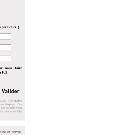
 par fichier. )
ur nous faire
 à
ICI
ucune information
 Vous disposez d'un
on des données vous
ous pouvez en faire
nseil en oeuvres