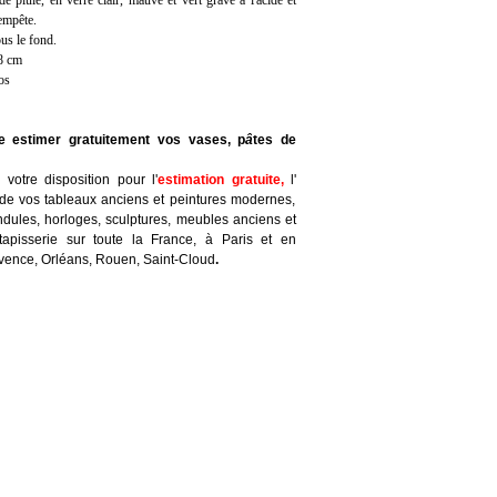
e pluie, en verre clair, mauve et vert gravé à l'acide et
tempête.
us le fond.
,8 cm
os
re estimer gratuitement vos vases, p
â
tes de
votre disposition pour l'
estimation gratuite
,
l'
de vos tableaux anciens et peintures modernes,
ndules, horloges, sculptures, meubles anciens et
tapisserie sur toute la France, à Paris et en
ovence, Orléans, Rouen, Saint-Cloud
.