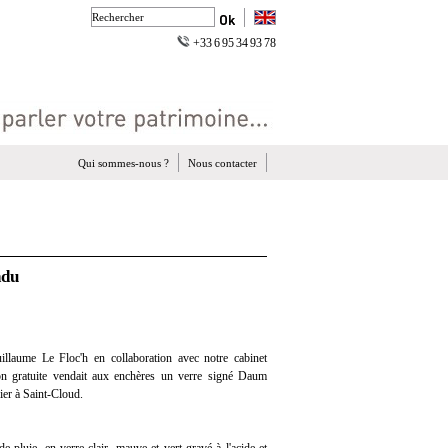
+33 6 95 34 93 78
Qui sommes-nous ?
Nous contacter
ndu
llaume Le Floc'h en collaboration avec notre cabinet
tion gratuite vendait aux enchères un verre signé Daum
er à Saint-Cloud.