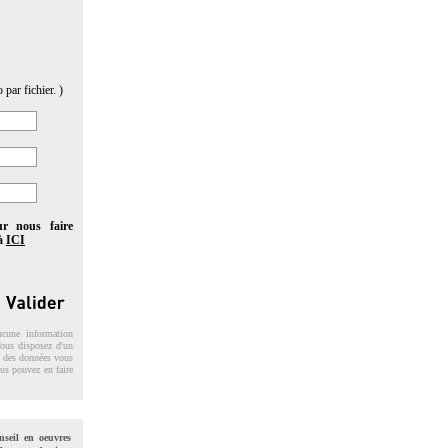
 par fichier. )
ur nous faire
 à
ICI
ucune information
 Vous disposez d'un
on des données vous
ous pouvez en faire
nseil en oeuvres