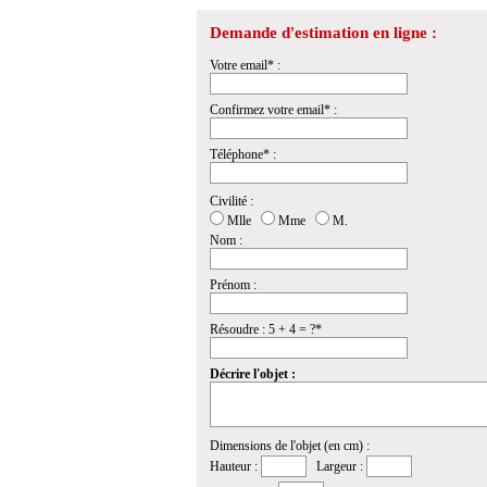
Demande d'estimation en ligne :
Votre email* :
Confirmez votre email* :
Téléphone* :
Civilité :
Mlle
Mme
M.
Nom :
Prénom :
Résoudre : 5 + 4 = ?*
Décrire l'objet :
Dimensions de l'objet (en cm) :
Hauteur :
Largeur :