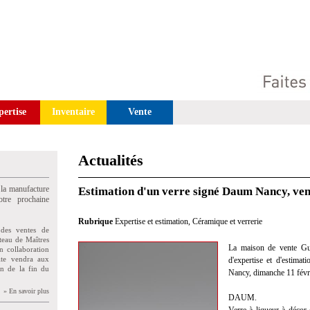
pertise
Inventaire
Vente
Actualités
 la manufacture
Estimation d'un verre signé Daum Nancy, ve
tre prochaine
Rubrique
Expertise et estimation
,
Céramique et verrerie
des ventes de
teau de Maîtres
La maison de vente Gui
n collaboration
uite vendra aux
d'expertise et d'estima
on de la fin du
Nancy, dimanche 11 févri
» En savoir plus
DAUM.