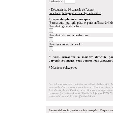
Profondeur :
» Découvrir les 10 conseils de l'expert
pour bien photographier ses objets de valeur
Envoyer des photos numériques :
(Format .zip, .jpg, .gif, .pdf... et poids inférieur à 4 Mo
Une photo générale de face :
Une photo du dos ou du dessous :
Une signature ou un détail :
Si vous rencontrez la moindre difficulté po
parvenir vos images, vous pouvez nous contacter
* Mentions obligatoires
Ces informations sont destinées au cabinet Authenticité. A
personnelle n'est collectée à votre insu ni cédée à des tiers.
droit d'accés, de modification, de rectification et de suppressi
concernant (loi Informatique et Libertés du 6 janvier 1978). V
la demande par mail à
contact@authenticite.fr
.
Authenticité est le premier cabinet européen d'experts co