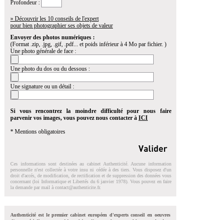
Profondeur :
» Découvrir les 10 conseils de l'expert
pour bien photographier ses objets de valeur
Envoyer des photos numériques :
(Format .zip, .jpg, .gif, .pdf... et poids inférieur à 4 Mo par fichier. )
Une photo générale de face :
Une photo du dos ou du dessous :
Une signature ou un détail :
Si vous rencontrez la moindre difficulté pour nous faire
parvenir vos images, vous pouvez nous contacter à
ICI
* Mentions obligatoires
Ces informations sont destinées au cabinet Authenticité. Aucune information
personnelle n'est collectée à votre insu ni cédée à des tiers. Vous disposez d'un
droit d'accés, de modification, de rectification et de suppression des données vous
concernant (loi Informatique et Libertés du 6 janvier 1978). Vous pouvez en faire
la demande par mail à
contact@authenticite.fr
.
Authenticité est le premier cabinet européen d'experts conseil en oeuvres