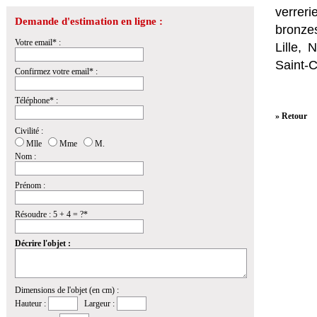
verrer
Demande d'estimation en ligne :
bronzes
Votre email* :
Lille,
Saint-
Confirmez votre email* :
Téléphone* :
» Retour
Civilité :
Mlle
Mme
M.
Nom :
Prénom :
Résoudre : 5 + 4 = ?*
Décrire l'objet :
Dimensions de l'objet (en cm) :
Hauteur :
Largeur :