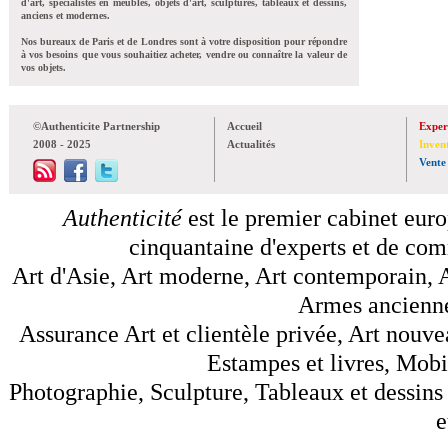
d'art, spécialistes en meubles, objets d'art, sculptures, tableaux et dessins,
anciens et modernes.
Nos bureaux de Paris et de Londres sont à votre disposition pour répondre
à vos besoins que vous souhaitiez acheter, vendre ou connaître la valeur de
vos objets.
©Authenticite Partnership
Accueil
Exper
2008 - 2025
Actualités
Inven
Vente
Authenticité
est le premier cabinet euro
cinquantaine d'experts et de comm
Art d'Asie, Art moderne, Art contemporain, A
Armes anciennes
Assurance Art et clientèle privée, Art nouve
Estampes et livres, Mobil
Photographie, Sculpture, Tableaux et dessins 
e