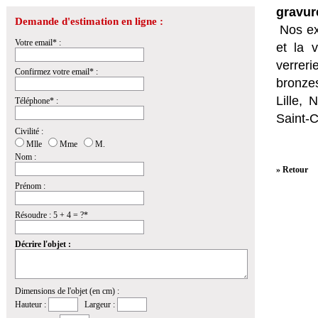
gravur
Demande d'estimation en ligne :
Nos ex
Votre email* :
et la
v
verrer
Confirmez votre email* :
bronzes
Lille,
Téléphone* :
Saint-
Civilité :
Mlle
Mme
M.
Nom :
» Retour
Prénom :
Résoudre : 5 + 4 = ?*
Décrire l'objet :
Dimensions de l'objet (en cm) :
Hauteur :
Largeur :