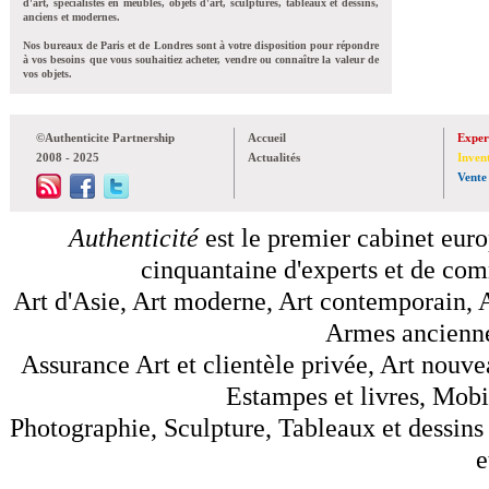
d'art, spécialistes en meubles, objets d'art, sculptures, tableaux et dessins,
anciens et modernes.
Nos bureaux de Paris et de Londres sont à votre disposition pour répondre
à vos besoins que vous souhaitiez acheter, vendre ou connaître la valeur de
vos objets.
©Authenticite Partnership
Accueil
Exper
2008 - 2025
Actualités
Inven
Vente
Authenticité
est le premier cabinet euro
cinquantaine d'experts et de comm
Art d'Asie, Art moderne, Art contemporain, A
Armes anciennes
Assurance Art et clientèle privée, Art nouve
Estampes et livres, Mobil
Photographie, Sculpture, Tableaux et dessins 
e