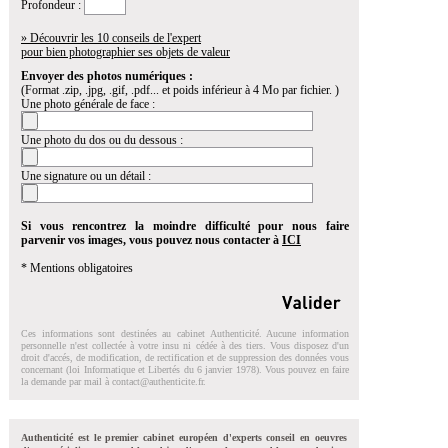
Profondeur :
» Découvrir les 10 conseils de l'expert
pour bien photographier ses objets de valeur
Envoyer des photos numériques :
(Format .zip, .jpg, .gif, .pdf... et poids inférieur à 4 Mo par fichier. )
Une photo générale de face :
Une photo du dos ou du dessous :
Une signature ou un détail :
Si vous rencontrez la moindre difficulté pour nous faire
parvenir vos images, vous pouvez nous contacter à
ICI
* Mentions obligatoires
Ces informations sont destinées au cabinet Authenticité. Aucune information
personnelle n'est collectée à votre insu ni cédée à des tiers. Vous disposez d'un
droit d'accés, de modification, de rectification et de suppression des données vous
concernant (loi Informatique et Libertés du 6 janvier 1978). Vous pouvez en faire
la demande par mail à
contact@authenticite.fr
.
Authenticité est le premier cabinet européen d'experts conseil en oeuvres